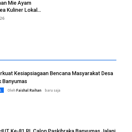
nan Mie Ayam
a Kuliner Lokal
njanjikan
026
rkuat Kesiapsiagaan Bencana Masyarakat Desa
k Banyumas
Oleh
Faishal Raihan
baru saja
L
HUT Ke-81 RI, Calon Paskibraka Banyumas Jalani