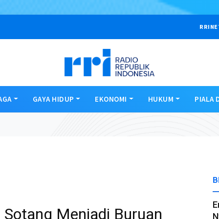
RRINE
AGA
GAYA HIDUP
EKONOMI
HUKUM
PIALA 
B
E
i Sotang Menjadi Buruan
N