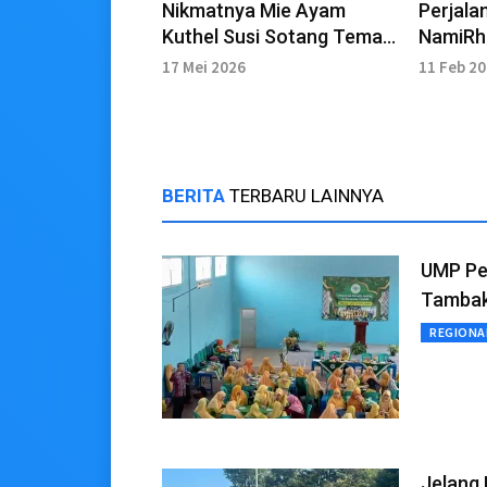
Nikmatnya Mie Ayam
Perjala
Kuthel Susi Sotang Temani
NamiRhe
Wisata di Waduk Sempor
Yang Me
17 Mei 2026
11 Feb 2
BERITA
TERBARU LAINNYA
UMP Pe
Tamba
REGIONA
Jelang 