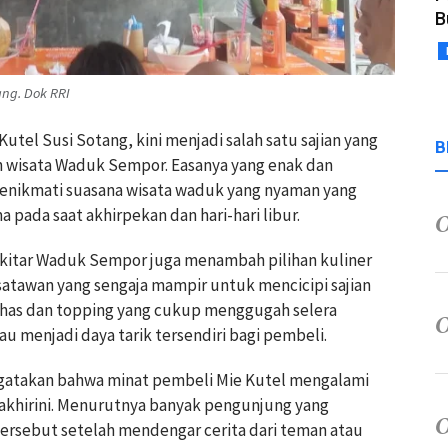
B
ang. Dok RRI
tel Susi Sotang, kini menjadi salah satu sajian yang
B
n wisata Waduk Sempor. Easanya yang enak dan
 menikmati suasana wisata waduk yang nyaman yang
 pada saat akhirpekan dan hari-hari libur.
ekitar Waduk Sempor juga menambah pilihan kuliner
isatawan yang sengaja mampir untuk mencicipi sajian
as dan topping yang cukup menggugah selera
u menjadi daya tarik tersendiri bagi pembeli.
gatakan bahwa minat pembeli Mie Kutel mengalami
akhirini. Menurutnya banyak pengunjung yang
tersebut setelah mendengar cerita dari teman atau