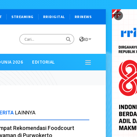
×
T
STREAMING
RRIDIGITAL
RRINEWS
ID
DUNIA 2026
EDITORIAL
ERITA
LAINNYA
mpat Rekomendasi Foodcourt
yaman di Purwokerto