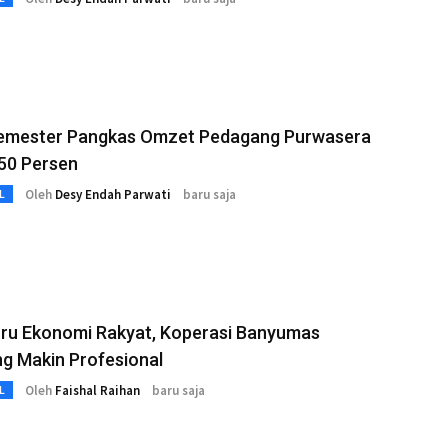
Semester Pangkas Omzet Pedagang Purwasera
50 Persen
Oleh
Desy Endah Parwati
baru saja
L
ru Ekonomi Rakyat, Koperasi Banyumas
g Makin Profesional
Oleh
Faishal Raihan
baru saja
L