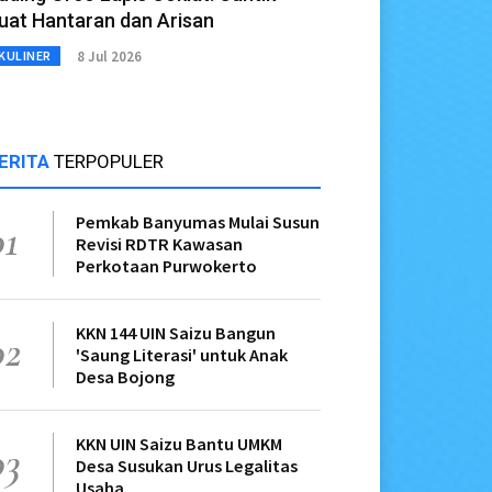
uat Hantaran dan Arisan
8 Jul 2026
KULINER
ERITA
TERPOPULER
Pemkab Banyumas Mulai Susun
01
Revisi RDTR Kawasan
Perkotaan Purwokerto
KKN 144 UIN Saizu Bangun
02
'Saung Literasi' untuk Anak
Desa Bojong
KKN UIN Saizu Bantu UMKM
03
Desa Susukan Urus Legalitas
Usaha