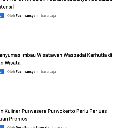
ntensif
Oleh
Fachriansyah
baru saja
L
anyumas Imbau Wisatawan Waspadai Karhutla di
n Wisata
Oleh
Fachriansyah
baru saja
L
 Kuliner Purwasera Purwokerto Perlu Perluas
uan Promosi
Oleh
Desy Endah Parwati
baru saja
L