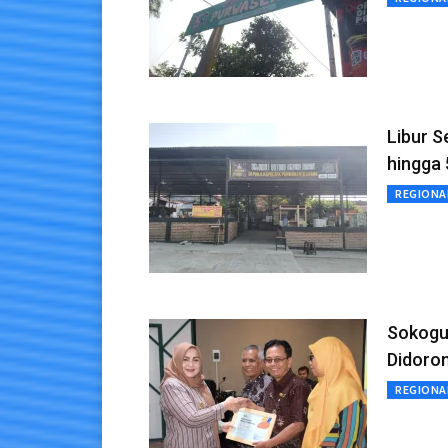
Libur 
hingga 
REGIONA
Sokogu
Didoron
REGIONA