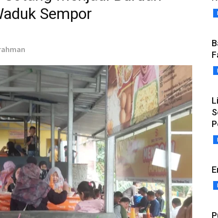
 Waduk Sempor
B
lrahman
F
L
S
P
E
P