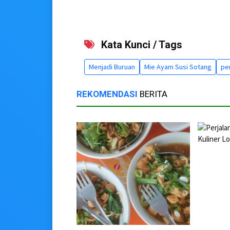
Kata Kunci / Tags
Menjadi Buruan
Mie Ayam Susi Sotang
pen
REKOMENDASI
BERITA