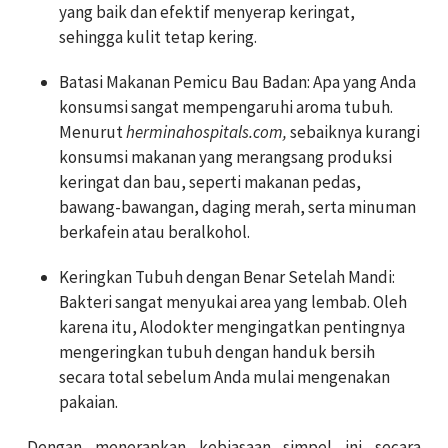
yang baik dan efektif menyerap keringat,
sehingga kulit tetap kering.
Batasi Makanan Pemicu Bau Badan: Apa yang Anda
konsumsi sangat mempengaruhi aroma tubuh.
Menurut
herminahospitals.com,
sebaiknya kurangi
konsumsi makanan yang merangsang produksi
keringat dan bau, seperti makanan pedas,
bawang-bawangan, daging merah, serta minuman
berkafein atau beralkohol.
Keringkan Tubuh dengan Benar Setelah Mandi:
Bakteri sangat menyukai area yang lembab. Oleh
karena itu, Alodokter mengingatkan pentingnya
mengeringkan tubuh dengan handuk bersih
secara total sebelum Anda mulai mengenakan
pakaian.
Dengan menerapkan kebiasaan simpel ini secara