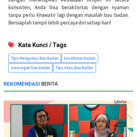
konsisten, Anda bisa beraktivitas dengan nyaman
tanpa perlu khawatir lagi dengan masalah bau badan.
Bersiaplah tampil lebih percaya diri setiap hari!
Kata Kunci / Tags
TIps Mengatasi Bau Badan
kesehatan badan
mencegah bau badan
Tips Atasi Bau Badan
REKOMENDASI
BERITA