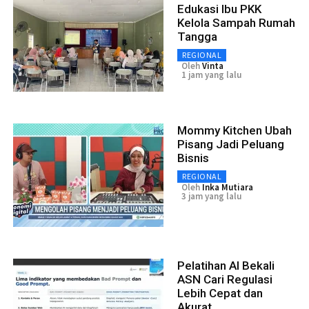
Edukasi Ibu PKK
Kelola Sampah Rumah
Tangga
REGIONAL
Oleh
Vinta
1 jam yang lalu
Mommy Kitchen Ubah
Pisang Jadi Peluang
Bisnis
REGIONAL
Oleh
Inka Mutiara
3 jam yang lalu
Pelatihan AI Bekali
ASN Cari Regulasi
Lebih Cepat dan
Akurat