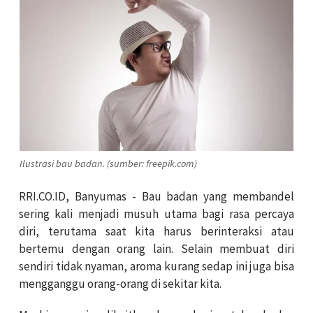
Ilustrasi bau badan. (sumber: freepik.com)
RRI.CO.ID, Banyumas - Bau badan yang membandel
sering kali menjadi musuh utama bagi rasa percaya
diri, terutama saat kita harus berinteraksi atau
bertemu dengan orang lain. Selain membuat diri
sendiri tidak nyaman, aroma kurang sedap ini juga bisa
mengganggu orang-orang di sekitar kita.