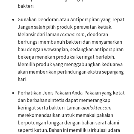
bakteri.
Gunakan Deodoran atau Antiperspiran yang Tepat:
Jangan salah pilih produk perawatan ketiak.
Melansir dari laman
rexona.com
, deodoran
berfungsi membunuh bakteri dan menyamarkan
bau dengan wewangian, sedangkan antiperspiran
bekerja menekan produksi keringat berlebih.
Memilih produk yang menggabungkan keduanya
akan memberikan perlindungan ekstra sepanjang
hari.
Perhatikan Jenis Pakaian Anda: Pakaian yang ketat
dan berbahan sintetis dapat memerangkap
keringat serta bakteri. Laman
alodokter.com
merekomendasikan untuk memakai pakaian
berpotongan longgar dengan bahan serat alami
seperti katun. Bahan ini memiliki sirkulasi udara