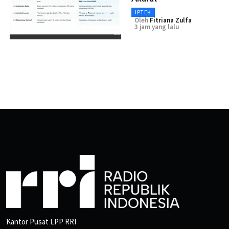
IPTEK
Oleh
Fitriana Zulfa
3 jam yang lalu
Kantor Pusat LPP RRI