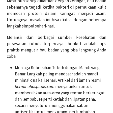
Meskipun sering dikaitkan dengan keringat, bau badan
sebenarnya terjadi ketika bakteri di permukaan kulit
memecah protein dalam keringat menjadi asam.
Untungnya, masalah ini bisa diatasi dengan beberapa
langkah simpel sehari-hari.
Melansir dari berbagai sumber kesehatan dan
perawatan tubuh terpercaya, berikut adalah tips
praktis mengusir bau badan yang bisa langsung Anda
coba:
Menjaga Kebersihan Tubuh dengan Mandi yang
Benar: Langkah paling mendasar adalah mandi
minimal dua kali sehari. Artikel dari laman resmi
herminahospitals.com
menyarankan untuk
membersihkan area-area yang rentan berkeringat
dan lembab, seperti ketiak dan lipatan paha,
secara menyeluruh menggunakan sabun
antiseptik untuk mengurangi pertumbuhan