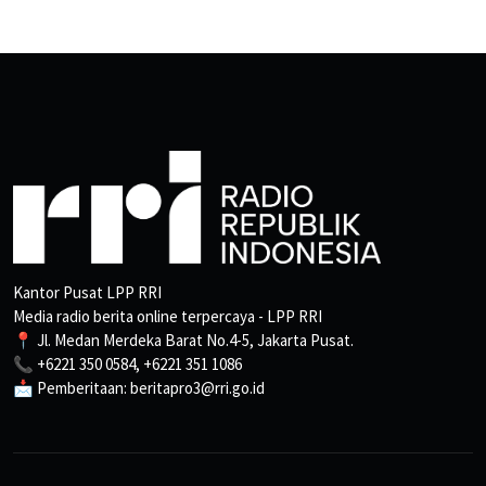
Kantor Pusat LPP RRI
Media radio berita online terpercaya - LPP RRI
📍 Jl. Medan Merdeka Barat No.4-5, Jakarta Pusat.
📞 +6221 350 0584, +6221 351 1086
📩 Pemberitaan: beritapro3@rri.go.id