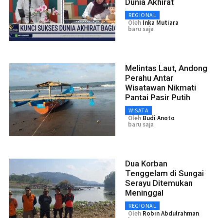
Dunia Akhirat
REGIONAL
Oleh
Inka Mutiara
baru saja
Melintas Laut, Andong
Perahu Antar
Wisatawan Nikmati
Pantai Pasir Putih
WISATA
Oleh
Budi Anoto
baru saja
Dua Korban
Tenggelam di Sungai
Serayu Ditemukan
Meninggal
REGIONAL
Oleh
Robin Abdulrahman