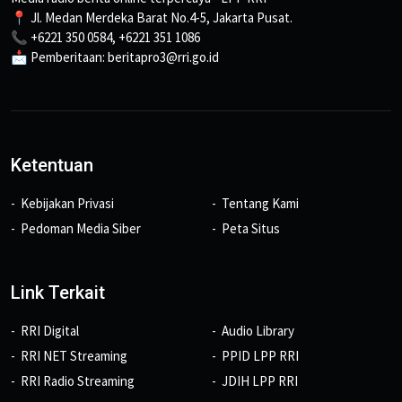
📍 Jl. Medan Merdeka Barat No.4-5, Jakarta Pusat.
📞 +6221 350 0584, +6221 351 1086
📩 Pemberitaan: beritapro3@rri.go.id
Ketentuan
Kebijakan Privasi
Tentang Kami
Pedoman Media Siber
Peta Situs
Link Terkait
RRI Digital
Audio Library
RRI NET Streaming
PPID LPP RRI
RRI Radio Streaming
JDIH LPP RRI