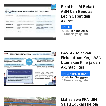
Pelatihan AI Bekali
ASN Cari Regulasi
Lebih Cepat dan
Akurat
IPTEK
Oleh
Fitriana Zulfa
16 menit yang lalu
PANRB Jelaskan
Fleksibilitas Kerja ASN
Utamakan Kinerja dan
Akuntabilitas
INFO KEMENTERIAN
Oleh
Arif Sunggono
18 menit yang lalu
Mahasiswa KKN UIN
Saizu Edukasi Kelola