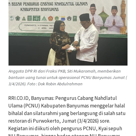
Anggota DPR RI dari Fraksi PKB, Siti Mukaromah, memberikan
bantuan uang tunai untuk operasional PCNU Banyumas Jumat (
3/4/2026). Foto : Dok Robin Abdulrahman
RRI.CO.ID, Banyumas: Pengurus Cabang Nahdlatul
Ulama (PCNU) Kabupaten Banyumas menggelar halal
bihalal dan silaturahmi yang berlangsung di salah satu
restoran di Purwokerto, Jumat (3/4/2026) sore.
Kegiatan ini diikuti oleh pengurus PCNU, Kyai sepuh
NU Banyumas, hingga badan otonom NU Banyumas.