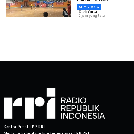
SEPAK BOLA
Oleh
Vinta
1 jam yang lalu
Kantor Pusat LPP RRI
Media radio berita online terpercaya - LPP RRI