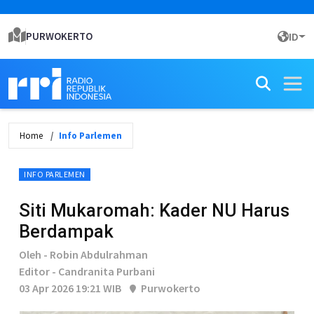
PURWOKERTO
ID
Home
Info Parlemen
INFO PARLEMEN
Siti Mukaromah: Kader NU Harus
Berdampak
Oleh - Robin Abdulrahman
Editor - Candranita Purbani
03 Apr 2026 19:21 WIB
Purwokerto