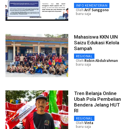
INFO KEMENTERIAN
Oleh
Arif Sunggono
baru saja
Mahasiswa KKN UIN
Saizu Edukasi Kelola
Sampah
REGIONAL
Oleh
Robin Abdulrahman
baru saja
Tren Belanja Online
Ubah Pola Pembelian
Bendera Jelang HUT
RI
REGIONAL
Oleh
Vinta
baru saja