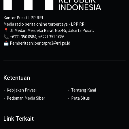
Kantor Pusat LPP RRI
Media radio berita online terpercaya - LPP RRI
📍 Jl. Medan Merdeka Barat No.4-5, Jakarta Pusat.
📞 +6221 350 0584, +6221 351 1086
📩 Pemberitaan: beritapro3@rri.go.id
Ketentuan
Kebijakan Privasi
Tentang Kami
Pedoman Media Siber
Peta Situs
Link Terkait