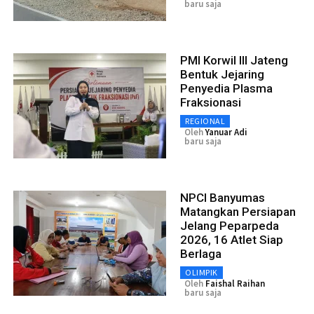
baru saja
PMI Korwil III Jateng
Bentuk Jejaring
Penyedia Plasma
Fraksionasi
REGIONAL
Oleh
Yanuar Adi
baru saja
NPCI Banyumas
Matangkan Persiapan
Jelang Peparpeda
2026, 16 Atlet Siap
Berlaga
OLIMPIK
Oleh
Faishal Raihan
baru saja