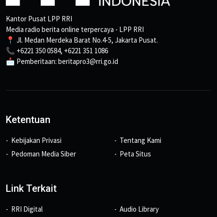
Kantor Pusat LPP RRI
Media radio berita online terpercaya - LPP RRI
📍 Jl. Medan Merdeka Barat No.4-5, Jakarta Pusat.
📞 +6221 350 0584, +6221 351 1086
📩 Pemberitaan: beritapro3@rri.go.id
Ketentuan
Kebijakan Privasi
Tentang Kami
Pedoman Media Siber
Peta Situs
Link Terkait
RRI Digital
Audio Library