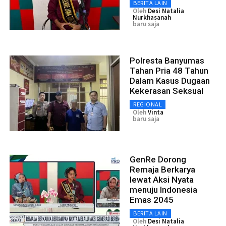
BERITA LAIN
Oleh
Desi Natalia
Nurkhasanah
baru saja
Polresta Banyumas
Tahan Pria 48 Tahun
Dalam Kasus Dugaan
Kekerasan Seksual
REGIONAL
Oleh
Vinta
baru saja
GenRe Dorong
Remaja Berkarya
lewat Aksi Nyata
menuju Indonesia
Emas 2045
BERITA LAIN
Oleh
Desi Natalia