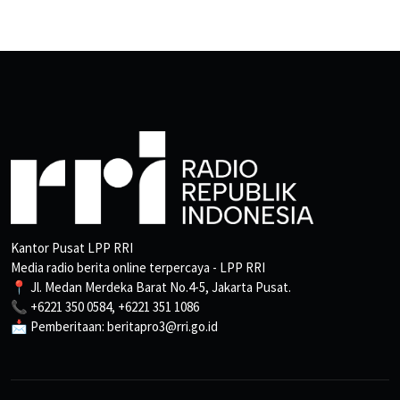
Kantor Pusat LPP RRI
Media radio berita online terpercaya - LPP RRI
📍 Jl. Medan Merdeka Barat No.4-5, Jakarta Pusat.
📞 +6221 350 0584, +6221 351 1086
📩 Pemberitaan: beritapro3@rri.go.id