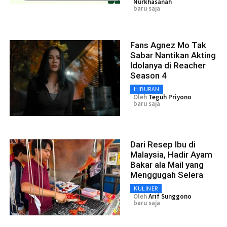
Nurkhasanah
baru saja
Fans Agnez Mo Tak
Sabar Nantikan Akting
Idolanya di Reacher
Season 4
HIBURAN
Oleh
Teguh Priyono
baru saja
Dari Resep Ibu di
Malaysia, Hadir Ayam
Bakar ala Mail yang
Menggugah Selera
KULINER
Oleh
Arif Sunggono
baru saja