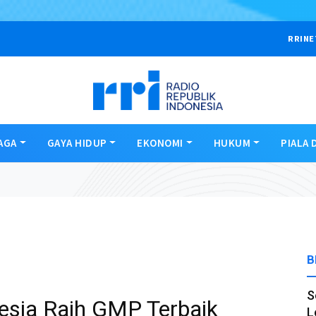
RRINE
AGA
GAYA HIDUP
EKONOMI
HUKUM
PIALA 
B
S
esia Raih GMP Terbaik
L