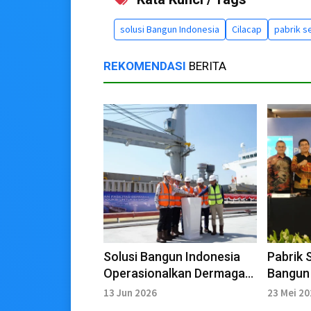
solusi Bangun Indonesia
Cilacap
pabrik 
REKOMENDASI
BERITA
Solusi Bangun Indonesia
Pabrik 
Operasionalkan Dermaga
Bangun 
Ekspor Terintegrasi
Dividen
13 Jun 2026
23 Mei 2