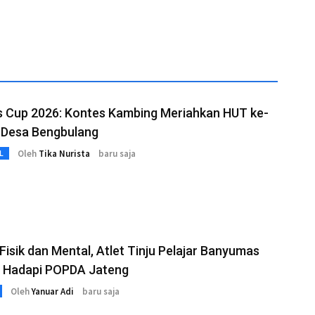
 Cup 2026: Kontes Kambing Meriahkan HUT ke-
i Desa Bengbulang
Oleh
Tika Nurista
baru saja
L
isik dan Mental, Atlet Tinju Pelajar Banyumas
p Hadapi POPDA Jateng
Oleh
Yanuar Adi
baru saja