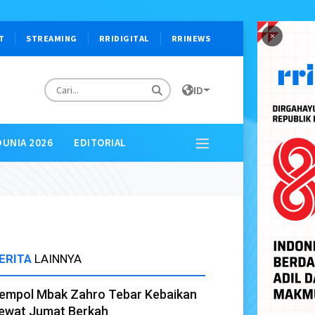
×
T
STREAMING
RRIDIGITAL
RRINEWS
ID
DUNIA 2026
EDITORIAL
ERITA
LAINNYA
empol Mbak Zahro Tebar Kebaikan
ewat Jumat Berkah