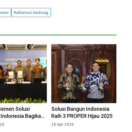
semen
Reklamasi tambang
Semen Solusi
Solusi Bangun Indonesia
Indonesia Bagikan
Raih 3 PROPER Hijau 2025
 Rp329 Miliar
026
18 Apr 2026