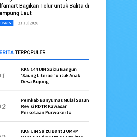
lfamart Bagikan Telur untuk Balita di
ampung Laut
23 Jul 2026
BISNIS
ERITA
TERPOPULER
KKN 144 UIN Saizu Bangun
01
'Saung Literasi' untuk Anak
Desa Bojong
Pemkab Banyumas Mulai Susun
02
Revisi RDTR Kawasan
Perkotaan Purwokerto
KKN UIN Saizu Bantu UMKM
03