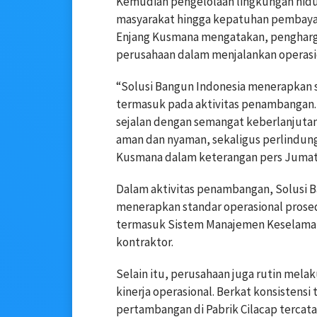
Kemudian pengelolaan lingkungan hid
masyarakat hingga kepatuhan pembayara
Enjang Kusmana mengatakan, pengharg
perusahaan dalam menjalankan operasio
“Solusi Bangun Indonesia menerapkan s
termasuk pada aktivitas penambangan.
sejalan dengan semangat keberlanjutan
aman dan nyaman, sekaligus perlindung
Kusmana dalam keterangan pers Jumat (
Dalam aktivitas penambangan, Solusi Ba
menerapkan standar operasional prosed
termasuk Sistem Manajemen Keselamat
kontraktor.
Selain itu, perusahaan juga rutin mela
kinerja operasional. Berkat konsistensi
pertambangan di Pabrik Cilacap tercatat