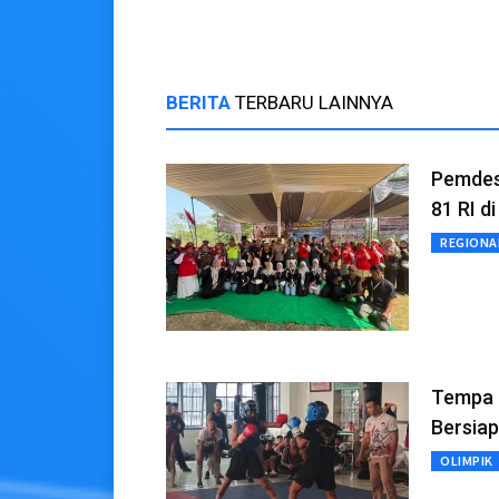
BERITA
TERBARU LAINNYA
Pemdes
81 RI d
REGIONA
Tempa F
Bersia
OLIMPIK