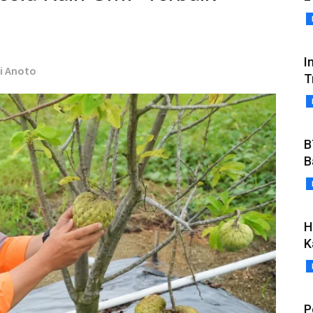
I
di Anoto
T
B
B
H
K
P