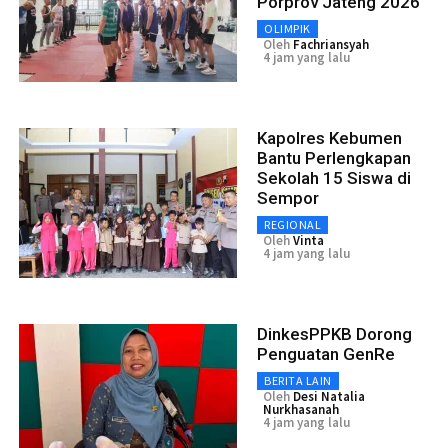
Porprov Jateng 2026
OLIMPIK
Oleh
Fachriansyah
4 jam yang lalu
Kapolres Kebumen
Bantu Perlengkapan
Sekolah 15 Siswa di
Sempor
REGIONAL
Oleh
Vinta
4 jam yang lalu
DinkesPPKB Dorong
Penguatan GenRe
BERITA LAIN
Oleh
Desi Natalia
Nurkhasanah
4 jam yang lalu