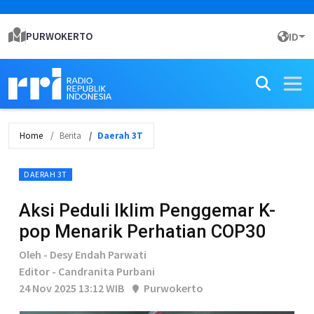
PURWOKERTO
ID
Home
Berita
Daerah 3T
DAERAH 3T
Aksi Peduli Iklim Penggemar K-
pop Menarik Perhatian COP30
Oleh - Desy Endah Parwati
Editor - Candranita Purbani
24 Nov 2025 13:12 WIB
Purwokerto