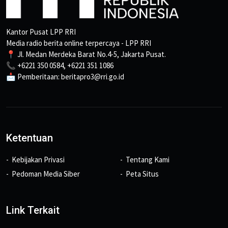
Kantor Pusat LPP RRI
Media radio berita online terpercaya - LPP RRI
📍 Jl. Medan Merdeka Barat No.4-5, Jakarta Pusat.
📞 +6221 350 0584, +6221 351 1086
📩 Pemberitaan: beritapro3@rri.go.id
Ketentuan
Kebijakan Privasi
Tentang Kami
Pedoman Media Siber
Peta Situs
Link Terkait