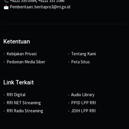
📞 +6221 350 0584, +6221 351 1086
📩 Pemberitaan: beritapro3@rri.go.id
Ketentuan
Kebijakan Privasi
Tentang Kami
Pedoman Media Siber
Peta Situs
Link Terkait
RRI Digital
Audio Library
RRI NET Streaming
PPID LPP RRI
RRI Radio Streaming
JDIH LPP RRI