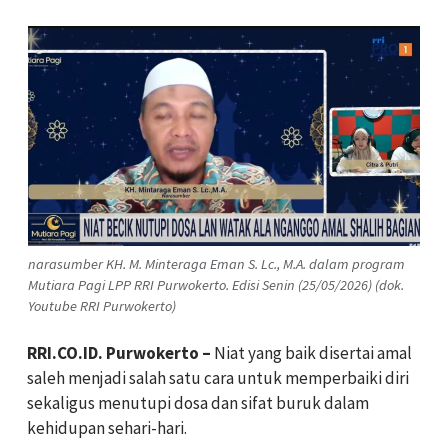
narasumber KH. M. Minteraga Eman S. Lc., M.A. dalam program
Mutiara Pagi LPP RRI Purwokerto. Edisi Senin (25/05/2026) (dok.
Youtube RRI Purwokerto)
RRI.CO.ID. Purwokerto –
Niat yang baik disertai amal
saleh menjadi salah satu cara untuk memperbaiki diri
sekaligus menutupi dosa dan sifat buruk dalam
kehidupan sehari-hari.