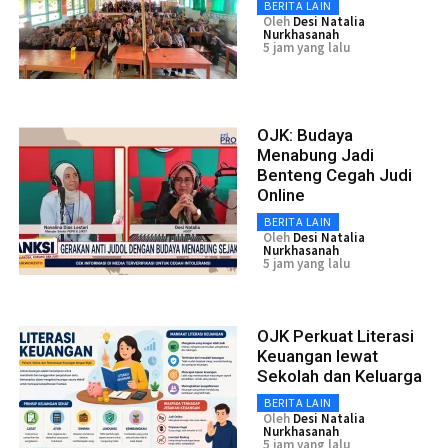
BERITA LAIN
Oleh
Desi Natalia
Nurkhasanah
5 jam yang lalu
OJK: Budaya
Menabung Jadi
Benteng Cegah Judi
Online
BERITA LAIN
Oleh
Desi Natalia
Nurkhasanah
5 jam yang lalu
OJK Perkuat Literasi
Keuangan lewat
Sekolah dan Keluarga
BERITA LAIN
Oleh
Desi Natalia
Nurkhasanah
5 jam yang lalu