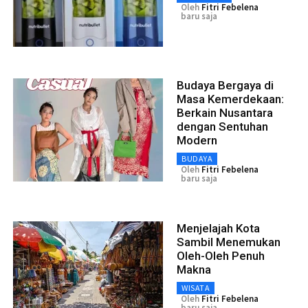
Oleh
Fitri Febelena
baru saja
Budaya Bergaya di
Masa Kemerdekaan:
Berkain Nusantara
dengan Sentuhan
Modern
BUDAYA
Oleh
Fitri Febelena
baru saja
Menjelajah Kota
Sambil Menemukan
Oleh-Oleh Penuh
Makna
WISATA
Oleh
Fitri Febelena
baru saja