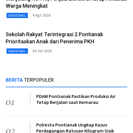
Warga Meningkat
4 Agt 2026
NASIONAL
Sekolah Rakyat Terintegrasi 2 Pontianak
Prioritaskan Anak dari Penerima PKH
30 Jul 2026
NASIONAL
BERITA
TERPOPULER
PDAM Pontianak Pastikan Produksi Air
01
Tetap Berjalan saat Kemarau
Polresta Pontianak Ungkap Kasus
02
Perdagangan Ratusan Kilogram Sisik