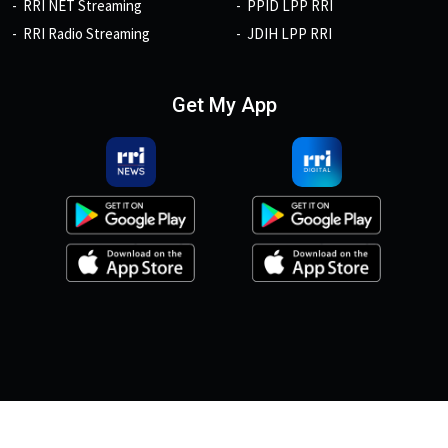
RRI NET Streaming
PPID LPP RRI
RRI Radio Streaming
JDIH LPP RRI
Get My App
© 2026, Copyright RRI.co.id.