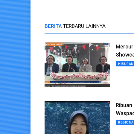
BERITA
TERBARU LAINNYA
Mercure
Showca
HIBURAN
Ribuan 
Waspad
REGIONA