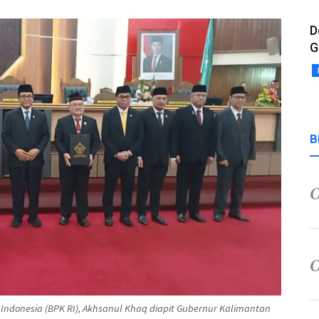
D
G
B
Indonesia (BPK RI), Akhsanul Khaq diapit Gubernur Kalimantan