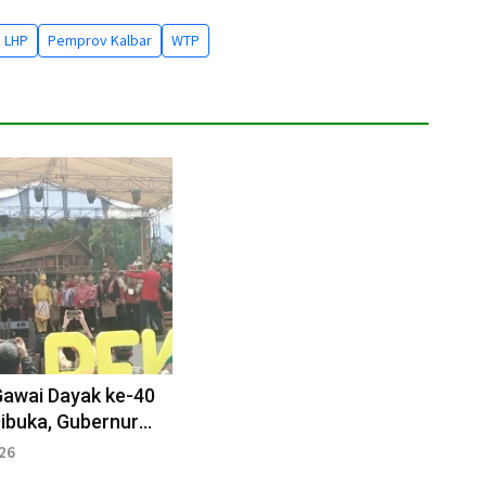
LHP
Pemprov Kalbar
WTP
Gawai Dayak ke-40
ibuka, Gubernur
 Tekankan
026
rian Budaya