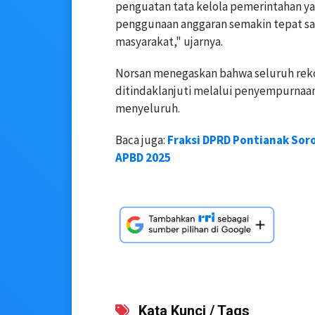
penguatan tata kelola pemerintahan y
penggunaan anggaran semakin tepat sa
masyarakat," ujarnya.
Norsan menegaskan bahwa seluruh rek
ditindaklanjuti melalui penyempurnaa
menyeluruh.
Baca juga:
Fraksi DPRD Pontianak Sor
APBD 2025
Kata Kunci / Tags