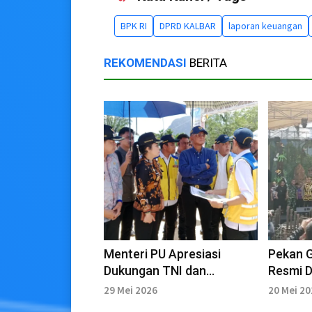
BPK RI
DPRD KALBAR
laporan keuangan
REKOMENDASI
BERITA
Menteri PU Apresiasi
Pekan 
Dukungan TNI dan
Resmi D
Danantara
Kalbar
29 Mei 2026
20 Mei 2
Pelesta