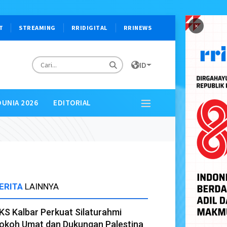
×
T
STREAMING
RRIDIGITAL
RRINEWS
ID
DUNIA 2026
EDITORIAL
ERITA
LAINNYA
KS Kalbar Perkuat Silaturahmi
okoh Umat dan Dukungan Palestina