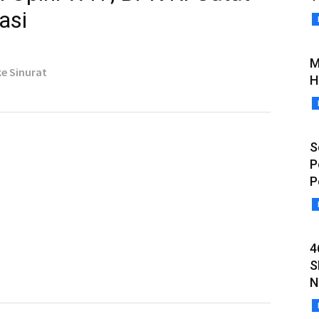
asi
M
ke Sinurat
H
S
P
P
4
S
N