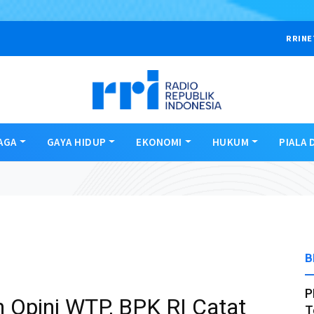
RRINE
AGA
GAYA HIDUP
EKONOMI
HUKUM
PIALA 
B
P
 Opini WTP, BPK RI Catat
T