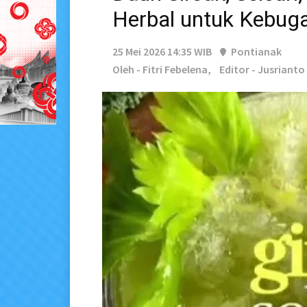
Herbal untuk Kebug
25 Mei 2026 14:35 WIB
Pontianak
Oleh - Fitri Febelena,
Editor - Jusrianto