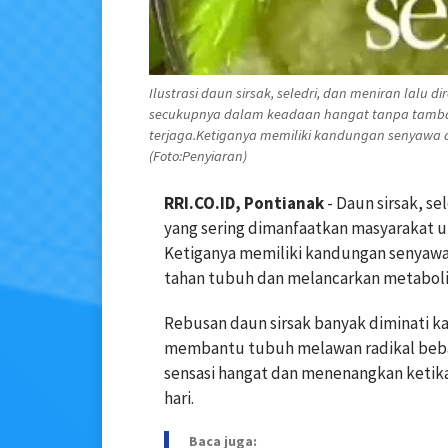
Ilustrasi daun sirsak, seledri, dan meniran lalu
secukupnya dalam keadaan hangat tanpa tambah
terjaga.Ketiganya memiliki kandungan senyawa
(Foto:Penyiaran)
RRI.CO.ID, Pontianak
- Daun sirsak, se
yang sering dimanfaatkan masyarakat u
Ketiganya memiliki kandungan senyaw
tahan tubuh dan melancarkan metabolis
Rebusan daun sirsak banyak diminati 
membantu tubuh melawan radikal bebas
sensasi hangat dan menenangkan ketik
hari.
Baca juga: