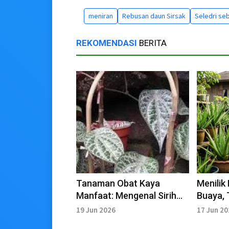
meniran
Rebusan daun Sirsak
Seledri se
REKOMENDASI
BERITA
Tanaman Obat Kaya
Menilik
Manfaat: Mengenal Sirih
Buaya,
Merah dan Khasiatnya bagi
Keluarg
19 Jun 2026
17 Jun 2
Kesehatan
Khasiat