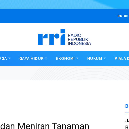
RRINE
AGA
GAYA HIDUP
EKONOMI
HUKUM
PIALA 
B
J
i, dan Meniran Tanaman
B