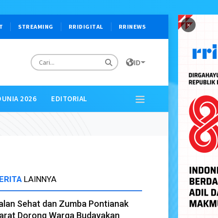
×
T
STREAMING
RRIDIGITAL
RRINEWS
ID
DUNIA 2026
EDITORIAL
ERITA
LAINNYA
alan Sehat dan Zumba Pontianak
arat Dorong Warga Budayakan