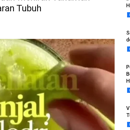
H
aran Tubuh
S
d
P
B
H
V
T