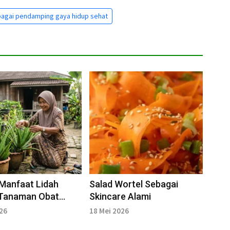
bagai pendamping gaya hidup sehat
 Manfaat Lidah
Salad Wortel Sebagai
 Tanaman Obat
Skincare Alami
a yang Kaya
026
18 Mei 2026