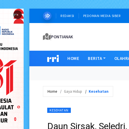
×
REDAKSI
PEDOMAN MEDIA SIBER
PONTIANAK
HOME
BERITA
OLAHR
Home
Gaya Hidup
Kesehatan
KESEHATAN
Daun Sirsak, Seledr