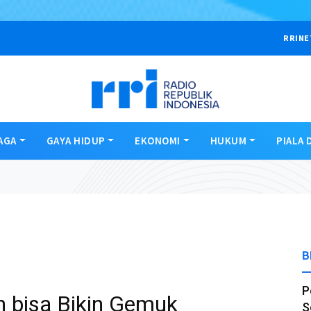
RRINE
AGA
GAYA HIDUP
EKONOMI
HUKUM
PIALA 
B
P
n bisa Bikin Gemuk
S