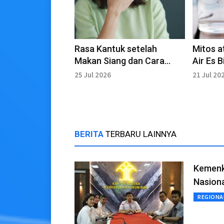
Rasa Kantuk setelah
Mitos a
Makan Siang dan Cara
Air Es 
Mengatasinya
Gemuk
25 Jul 2026
21 Jul 20
BERITA
TERBARU LAINNYA
Kemenku
Nasion
REGIONA