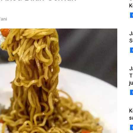
K
fani
J
S
J
T
j
K
s