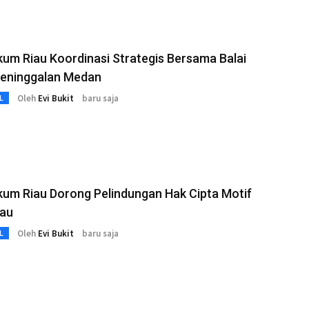
m Riau Koordinasi Strategis Bersama Balai
Peninggalan Medan
Oleh
Evi Bukit
baru saja
L
um Riau Dorong Pelindungan Hak Cipta Motif
iau
Oleh
Evi Bukit
baru saja
L