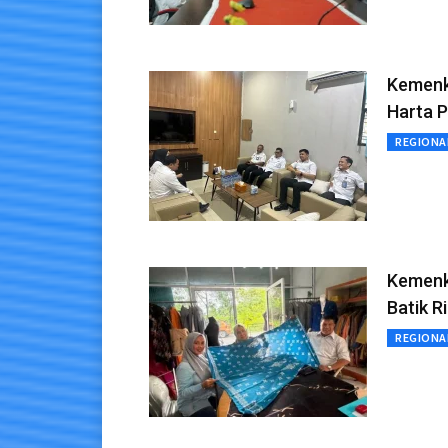
Kemenku
Harta 
REGIONA
Kemenk
Batik R
REGIONA