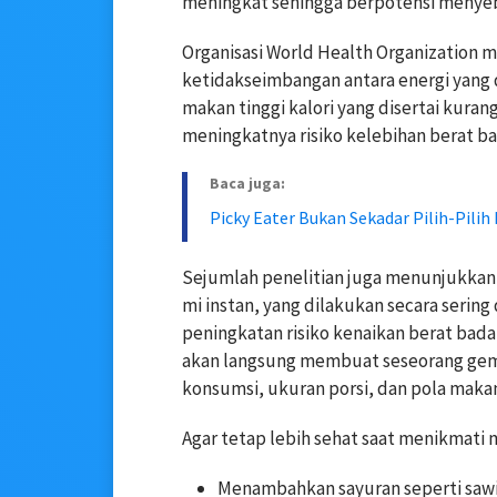
meningkat sehingga berpotensi menye
Organisasi
World Health Organization
me
ketidakseimbangan antara energi yang 
makan tinggi kalori yang disertai kuran
meningkatnya risiko kelebihan berat ba
Baca juga:
Picky Eater Bukan Sekadar Pilih-Pilih
Sejumlah penelitian juga menunjukkan
mi instan, yang dilakukan secara serin
peningkatan risiko kenaikan berat badan
akan langsung membuat seseorang gemu
konsumsi, ukuran porsi, dan pola maka
Agar tetap lebih sehat saat menikmati 
Menambahkan sayuran seperti sawi