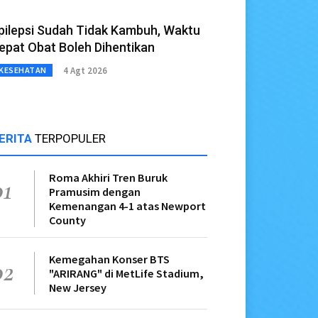
pilepsi Sudah Tidak Kambuh, Waktu
epat Obat Boleh Dihentikan
4 Agt 2026
KESEHATAN
ERITA
TERPOPULER
Roma Akhiri Tren Buruk
01
Pramusim dengan
Kemenangan 4-1 atas Newport
County
Kemegahan Konser BTS
02
"ARIRANG" di MetLife Stadium,
New Jersey