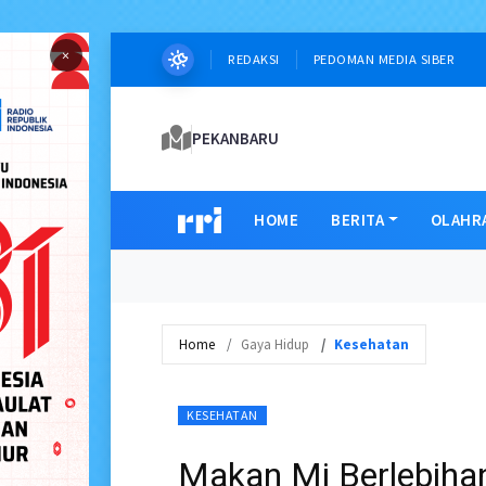
×
REDAKSI
PEDOMAN MEDIA SIBER
PEKANBARU
HOME
BERITA
OLAHR
Home
Gaya Hidup
Kesehatan
KESEHATAN
Makan Mi Berlebiha