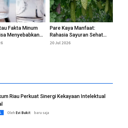
tau Fakta Minum
Pare Kaya Manfaat:
Bisa Menyebabkan
Rahasia Sayuran Sehat
untuk Menjaga Kebugaran
26
20 Jul 2026
Tubuh
m Riau Perkuat Sinergi Kekayaan Intelektual
al
Oleh
Evi Bukit
baru saja
L