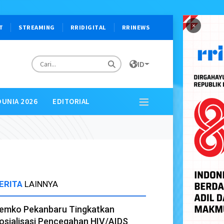
×
T
STREAMING
RRIDIGITAL
RRINEWS
ID
DUNIA 2026
EDITORIAL
ERITA
LAINNYA
emko Pekanbaru Tingkatkan
osialisasi Pencegahan HIV/AIDS