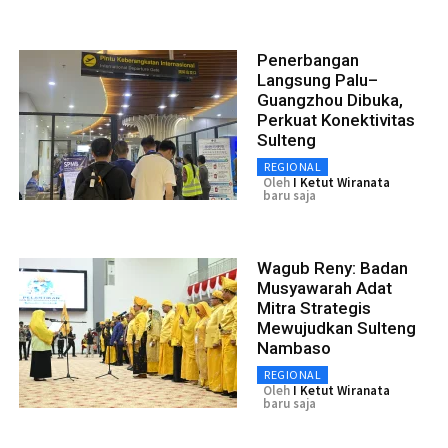
Penerbangan
Langsung Palu–
Guangzhou Dibuka,
Perkuat Konektivitas
Sulteng
REGIONAL
Oleh
I Ketut Wiranata
baru saja
Wagub Reny: Badan
Musyawarah Adat
Mitra Strategis
Mewujudkan Sulteng
Nambaso
REGIONAL
Oleh
I Ketut Wiranata
baru saja