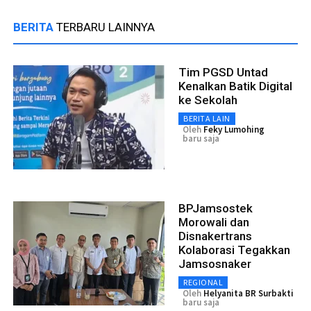
BERITA
TERBARU LAINNYA
Tim PGSD Untad
Kenalkan Batik Digital
ke Sekolah
BERITA LAIN
Oleh
Feky Lumohing
baru saja
BPJamsostek
Morowali dan
Disnakertrans
Kolaborasi Tegakkan
Jamsosnaker
REGIONAL
Oleh
Helyanita BR Surbakti
baru saja