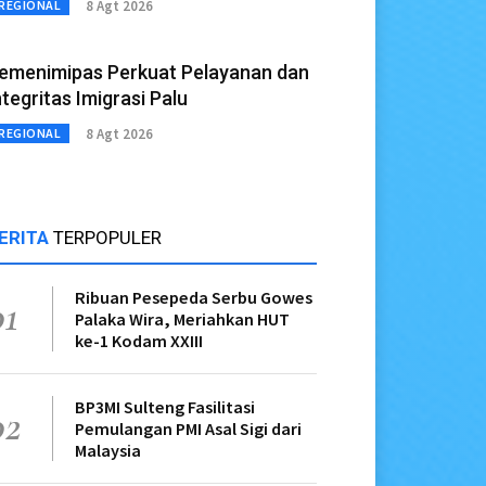
8 Agt 2026
REGIONAL
emenimipas Perkuat Pelayanan dan
ntegritas Imigrasi Palu
8 Agt 2026
REGIONAL
ERITA
TERPOPULER
Ribuan Pesepeda Serbu Gowes
01
Palaka Wira, Meriahkan HUT
ke-1 Kodam XXIII
BP3MI Sulteng Fasilitasi
02
Pemulangan PMI Asal Sigi dari
Malaysia