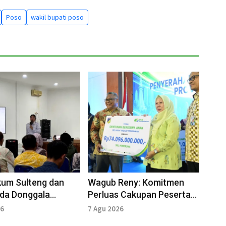
Poso
wakil bupati poso
um Sulteng dan
Wagub Reny: Komitmen
ida Donggala
Perluas Cakupan Peserta
 Pelindungan HKI
Jamsostek lewat Agen
26
7 Agu 2026
PERISAI