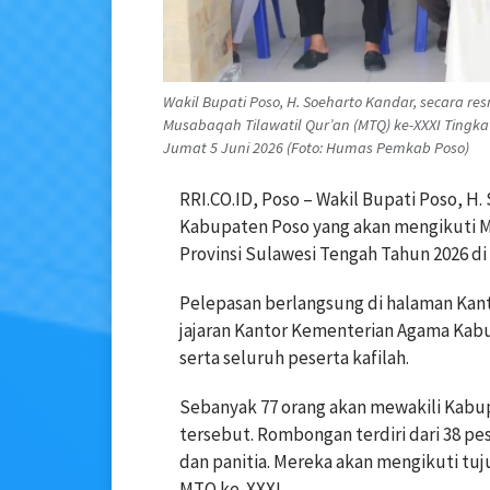
Wakil Bupati Poso, H. Soeharto Kandar, secara r
Musabaqah Tilawatil Qur’an (MTQ) ke-XXXI Tingka
Jumat 5 Juni 2026 (Foto: Humas Pemkab Poso)
RRI.CO.ID, Poso – Wakil Bupati Poso, H.
Kabupaten Poso yang akan mengikuti M
Provinsi Sulawesi Tengah Tahun 2026 di
Pelepasan berlangsung di halaman Kanto
jajaran Kantor Kementerian Agama Kabup
serta seluruh peserta kafilah.
Sebanyak 77 orang akan mewakili Kabup
tersebut. Rombongan terdiri dari 38 pes
dan panitia. Mereka akan mengikuti t
MTQ ke-XXXI.