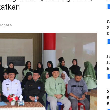
katkan
C
iranata
S
D
L
L
B
S
K
K