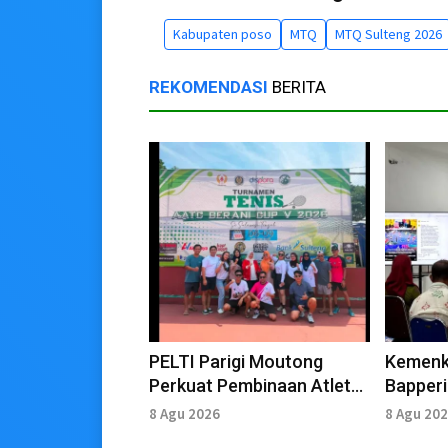
Kabupaten poso
MTQ
MTQ Sulteng 2026
REKOMENDASI
BERITA
PELTI Parigi Moutong
Kemenk
Perkuat Pembinaan Atlet
Bapper
menuju Porprov X Sulteng
Perkuat
8 Agu 2026
8 Agu 20