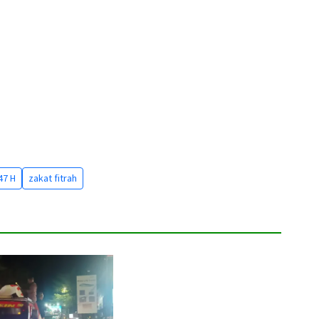
47 H
zakat fitrah