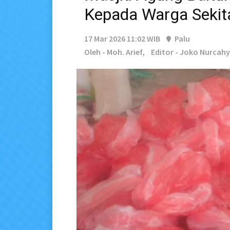
Kepada Warga Sekit
17 Mar 2026 11:02 WIB
Palu
Oleh - Moh. Arief,
Editor - Joko Nurcah