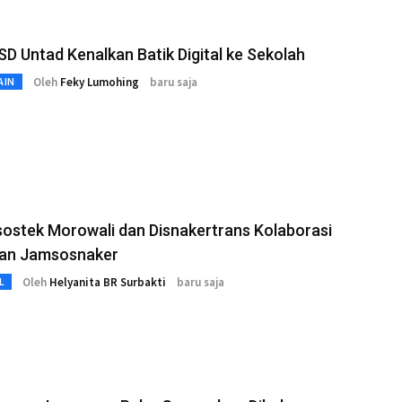
D Untad Kenalkan Batik Digital ke Sekolah
Oleh
Feky Lumohing
baru saja
AIN
ostek Morowali dan Disnakertrans Kolaborasi
an Jamsosnaker
Oleh
Helyanita BR Surbakti
baru saja
L