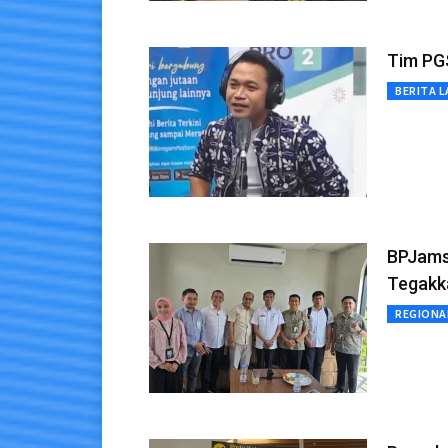
Tim PGS
BERITA L
BPJams
Tegakk
REGIONA