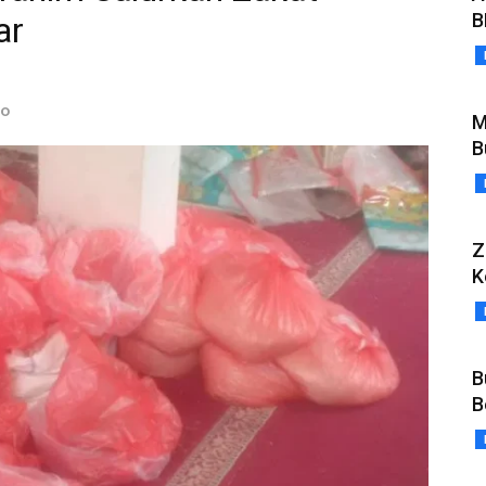
B
ar
yo
M
B
Z
K
B
B