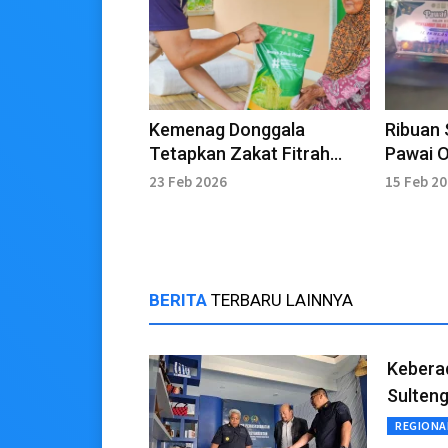
Kemenag Donggala
Ribuan 
Tetapkan Zakat Fitrah
Pawai 
Rp37.500 per Jiwa
Palu
23 Feb 2026
15 Feb 2
BERITA
TERBARU LAINNYA
Keberad
Sulteng
REGIONA