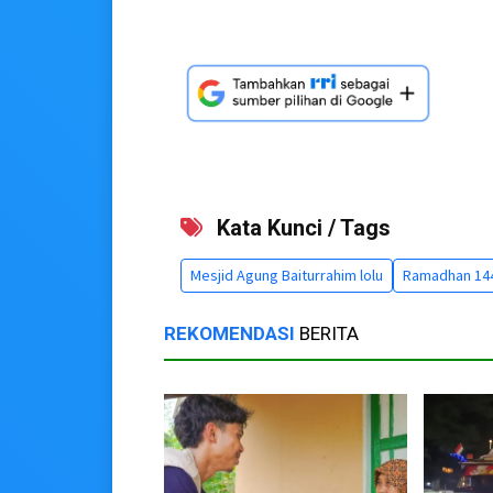
Kata Kunci / Tags
Mesjid Agung Baiturrahim lolu
Ramadhan 14
REKOMENDASI
BERITA