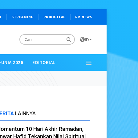
T
STREAMING
RRIDIGITAL
RRINEWS
ID
DUNIA 2026
EDITORIAL
ERITA
LAINNYA
omentum 10 Hari Akhir Ramadan,
nwar Hafid Tekankan Nilai Spiritual