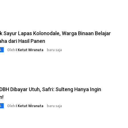
 Sayur Lapas Kolonodale, Warga Binaan Belajar
ha dari Hasil Panen
Oleh
I Ketut Wiranata
baru saja
L
DBH Dibayar Utuh, Safri: Sulteng Hanya Ingin
n!
Oleh
I Ketut Wiranata
baru saja
L