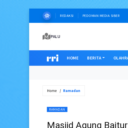
REDAKSI
PEDOMAN MEDIA SIBER
PALU
HOME
BERITA
OLAHR
Home
Ramadan
RAMADAN
Masjid Agung Baitur