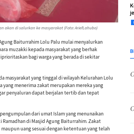
K
j
 akan di salurkan ke masyarakat (Foto: AriefLahubo)
Agung Baiturrahim Lolu Palu
mulai menyalurkan
i para muzakki kepada masyarakat yang berhak
B
prioritaskan bagi warga yang berada di sekitar
a masyarakat yang tinggal di wilayah
Kelurahan Lolu
ga yang menerima zakat merupakan mereka yang
gar penyaluran dapat berjalan tertib dan tepat
l pengumpulan dari umat Islam yang menunaikan
ci Ramadhan di Masjid Agung Baiturrahim. Zakat
s maupun uang sesuai dengan ketentuan yang telah