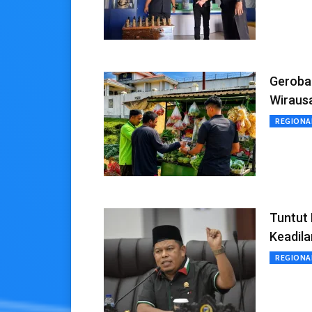
Gerobak
Wirausa
REGIONA
Tuntut 
Keadila
REGIONA