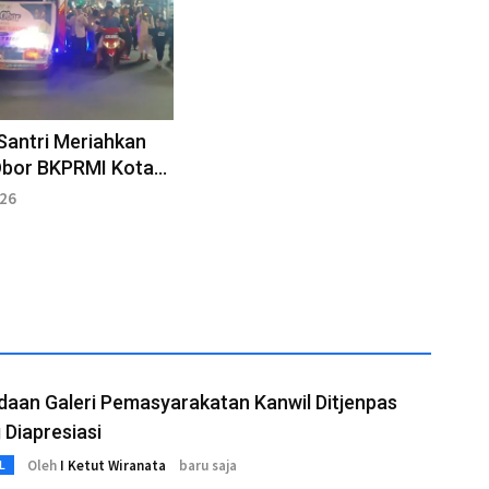
Santri Meriahkan
Obor BKPRMI Kota
026
aan Galeri Pemasyarakatan Kanwil Ditjenpas
 Diapresiasi
Oleh
I Ketut Wiranata
baru saja
L