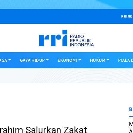
RRINE
AGA
GAYA HIDUP
EKONOMI
HUKUM
PIALA 
B
M
rahim Salurkan Zakat
A