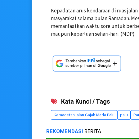
Kepadatan arus kendaraan di ruas jala
masyarakat selama bulan Ramadan. Mesk
memanfaatkan waktu sore untuk berbel
maupun keperluan sehari-hari. (MDP)
Kata Kunci / Tags
Kemacetan jalan Gajah Mada Palu
palu
Ra
REKOMENDASI
BERITA