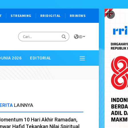
×
T
STREAMING
RRIDIGITAL
RRINEWS
ID
DUNIA 2026
EDITORIAL
ERITA
LAINNYA
omentum 10 Hari Akhir Ramadan,
nwar Hafid Tekankan Nilai Spiritual