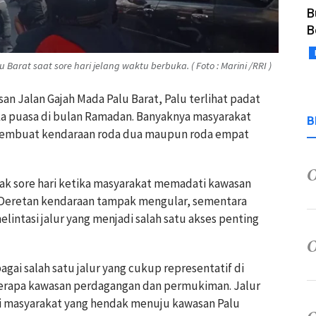
B
B
Barat saat sore hari jelang waktu berbuka. ( Foto : Marini /RRI )
wasan Jalan Gajah Mada Palu Barat, Palu terlihat padat
ka puasa di bulan Ramadan. Banyaknya masyarakat
B
 membuat kendaraan roda dua maupun roda empat
jak sore hari ketika masyarakat memadati kawasan
. Deretan kendaraan tampak mengular, sementara
lintasi jalur yang menjadi salah satu akses penting
agai salah satu jalur yang cukup representatif di
rapa kawasan perdagangan dan permukiman. Jalur
gi masyarakat yang hendak menuju kawasan Palu