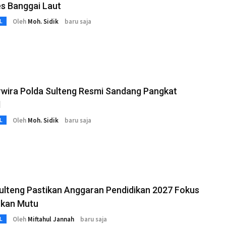
s Banggai Laut
Oleh
Moh. Sidik
baru saja
L
rwira Polda Sulteng Resmi Sandang Pangkat
l
Oleh
Moh. Sidik
baru saja
L
ulteng Pastikan Anggaran Pendidikan 2027 Fokus
tkan Mutu
Oleh
Miftahul Jannah
baru saja
L