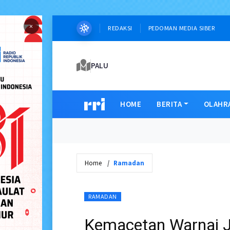
×
REDAKSI
PEDOMAN MEDIA SIBER
PALU
HOME
BERITA
OLAHR
Home
Ramadan
RAMADAN
Kemacetan Warnai J