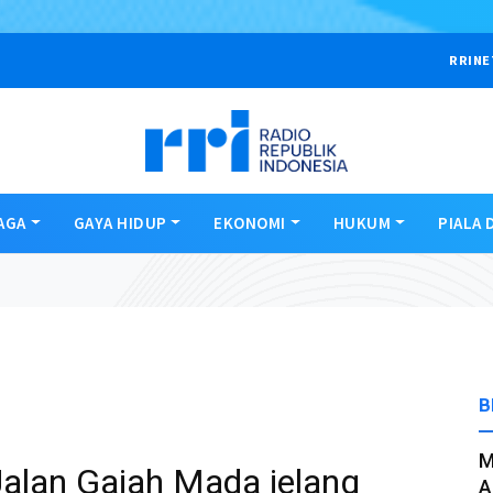
RRINE
AGA
GAYA HIDUP
EKONOMI
HUKUM
PIALA 
B
M
alan Gajah Mada jelang
A