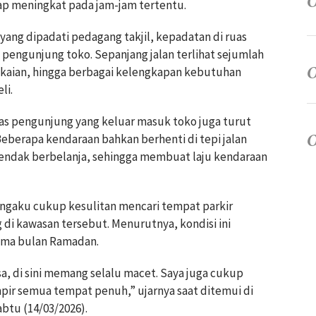
ap meningkat pada jam-jam tertentu.
ang dipadati pedagang takjil, kepadatan di ruas
a pengunjung toko. Sepanjang jalan terlihat sejumlah
akaian, hingga berbagai kelengkapan kebutuhan
li.
tas pengunjung yang keluar masuk toko juga turut
eberapa kendaraan bahkan berhenti di tepi jalan
dak berbelanja, sehingga membuat laju kendaraan
gaku cukup kesulitan mencari tempat parkir
di kawasan tersebut. Menurutnya, kondisi ini
elama bulan Ramadan.
a, di sini memang selalu macet. Saya juga cukup
pir semua tempat penuh,” ujarnya saat ditemui di
btu (14/03/2026).