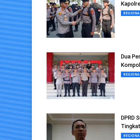
Kapolre
REGIONA
Dua Pe
Kompo
REGIONA
DPRD S
Tingka
REGIONA