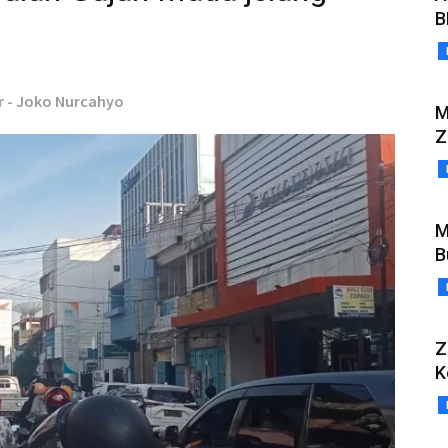
B
r - Joko Nurcahyo
M
Z
M
B
Z
K