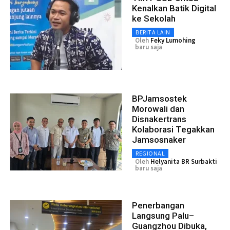
Kenalkan Batik Digital
ke Sekolah
BERITA LAIN
Oleh
Feky Lumohing
baru saja
BPJamsostek
Morowali dan
Disnakertrans
Kolaborasi Tegakkan
Jamsosnaker
REGIONAL
Oleh
Helyanita BR Surbakti
baru saja
Penerbangan
Langsung Palu–
Guangzhou Dibuka,