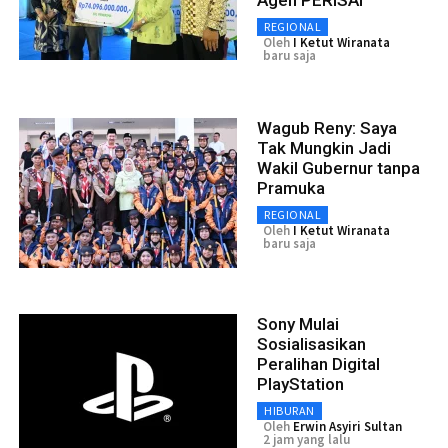
Agen PERISAI
REGIONAL
Oleh
I Ketut Wiranata
baru saja
Wagub Reny: Saya
Tak Mungkin Jadi
Wakil Gubernur tanpa
Pramuka
REGIONAL
Oleh
I Ketut Wiranata
baru saja
Sony Mulai
Sosialisasikan
Peralihan Digital
PlayStation
HIBURAN
Oleh
Erwin Asyiri Sultan
2 jam yang lalu