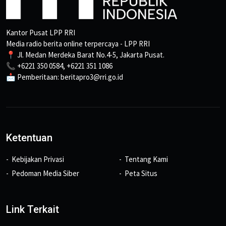
Kantor Pusat LPP RRI
Media radio berita online terpercaya - LPP RRI
📍 Jl. Medan Merdeka Barat No.4-5, Jakarta Pusat.
📞 +6221 350 0584, +6221 351 1086
📩 Pemberitaan: beritapro3@rri.go.id
Ketentuan
Kebijakan Privasi
Tentang Kami
Pedoman Media Siber
Peta Situs
Link Terkait