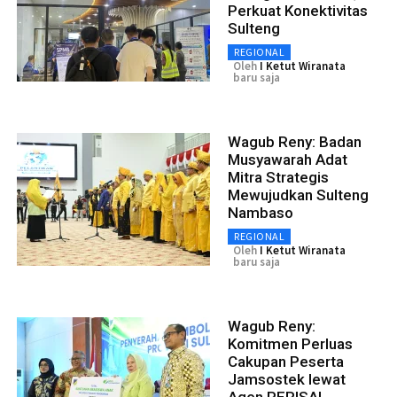
Perkuat Konektivitas
Sulteng
REGIONAL
Oleh
I Ketut Wiranata
baru saja
Wagub Reny: Badan
Musyawarah Adat
Mitra Strategis
Mewujudkan Sulteng
Nambaso
REGIONAL
Oleh
I Ketut Wiranata
baru saja
Wagub Reny:
Komitmen Perluas
Cakupan Peserta
Jamsostek lewat