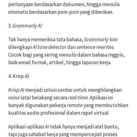
pertanyaan berdasarkan dokumen, hingga menulis
otomatis berdasarkan poin-poin yang diberikan.
3.
Grammarly AI
Tak hanya memeriksa tata bahasa,
Grammarly
kini
dilengkapi
AI tone detector
dan
sentence rewrites
.
Cocok bagi yang sering menulis dalam bahasa Inggris,
baik email formal, artikel, hingga laporan kerja.
4. Krisp AI
Krisp AI
menjadi solusi cerdas untuk menghilangkan
noise
latar belakang secara
real-time
. Aplikasi ini
banyak digunakan pekerja
remote
yang membutuhkan
kualitas audio profesional dalam rapat virtual.
Aplikasi-aplikasi
AI
tidak hanya menjadi alat bantu,
tapi juga sahabat kerja yang mempercepat proses