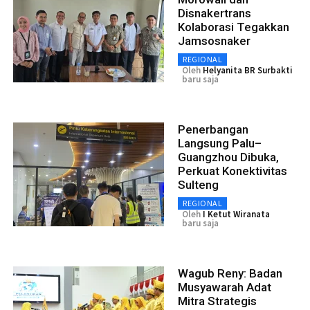
Disnakertrans
Kolaborasi Tegakkan
Jamsosnaker
REGIONAL
Oleh
Helyanita BR Surbakti
baru saja
Penerbangan
Langsung Palu–
Guangzhou Dibuka,
Perkuat Konektivitas
Sulteng
REGIONAL
Oleh
I Ketut Wiranata
baru saja
Wagub Reny: Badan
Musyawarah Adat
Mitra Strategis