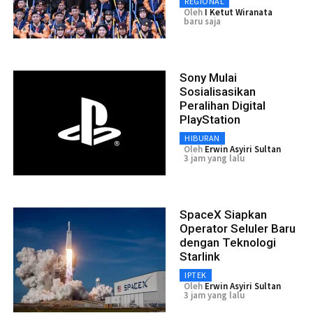
REGIONAL
Oleh
I Ketut Wiranata
baru saja
Sony Mulai
Sosialisasikan
Peralihan Digital
PlayStation
HIBURAN
Oleh
Erwin Asyiri Sultan
3 jam yang lalu
SpaceX Siapkan
Operator Seluler Baru
dengan Teknologi
Starlink
IPTEK
Oleh
Erwin Asyiri Sultan
3 jam yang lalu