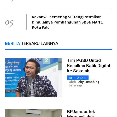
Kakanwil Kemenag Sulteng Resmikan
05
Dimulainya Pembangunan SBSN MAN 1
Kota Palu
BERITA
TERBARU LAINNYA
Tim PGSD Untad
Kenalkan Batik Digital
ke Sekolah
BERITA LAIN
Oleh
Feky Lumohing
baru saja
BPJamsostek
Morowali dan