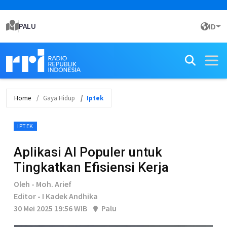
PALU
ID
Home
Gaya Hidup
Iptek
IPTEK
Aplikasi AI Populer untuk
Tingkatkan Efisiensi Kerja
Oleh - Moh. Arief
Editor - I Kadek Andhika
30 Mei 2025 19:56 WIB
Palu