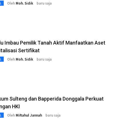
Oleh
Moh. Sidik
baru saja
L
u Imbau Pemilik Tanah Aktif Manfaatkan Aset
talisasi Sertifikat
Oleh
Moh. Sidik
baru saja
L
um Sulteng dan Bapperida Donggala Perkuat
ungan HKI
Oleh
Miftahul Jannah
baru saja
L