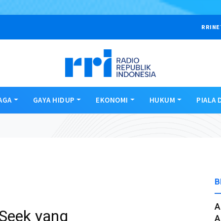
RRINE
AGA
GAYA HIDUP
EKONOMI
HUKUM
PIALA 
B
A
pSeek yang
A