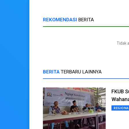
REKOMENDASI
BERITA
Tidak 
BERITA
TERBARU LAINNYA
FKUB S
Wahana 
REGIONA