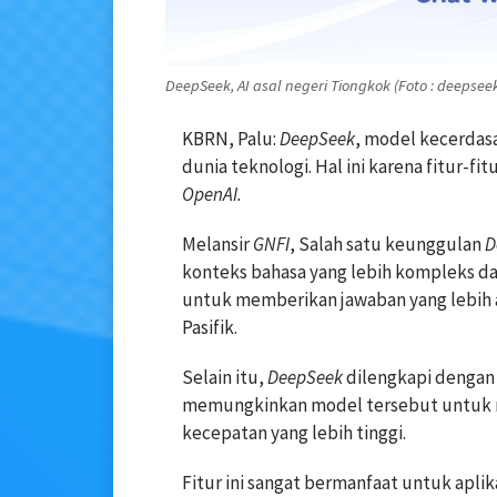
DeepSeek, AI asal negeri Tiongkok (Foto : deepsee
KBRN, Palu:
DeepSeek
, model kecerdasa
dunia teknologi. Hal ini karena fitur-
OpenAI.
Melansir
GNFI
, Salah satu keunggulan
D
konteks bahasa yang lebih kompleks da
untuk memberikan jawaban yang lebih a
Pasifik.
Selain itu,
DeepSeek
dilengkapi dengan 
memungkinkan model tersebut untuk 
kecepatan yang lebih tinggi.
Fitur ini sangat bermanfaat untuk aplik