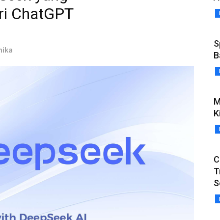
i ChatGPT
S
hika
B
M
K
C
T
S