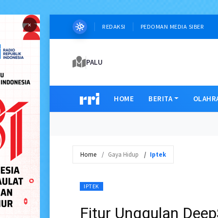
×
REDAKSI
PEDOMAN MEDIA SIBER
PALU
HOME
BERITA
OLAHR
Home
Gaya Hidup
Iptek
IPTEK
Fitur Unggulan Dee