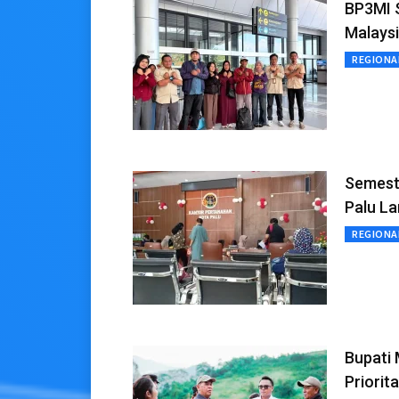
BP3MI S
Malays
REGIONA
Semeste
Palu L
REGIONA
Bupati 
Priorit