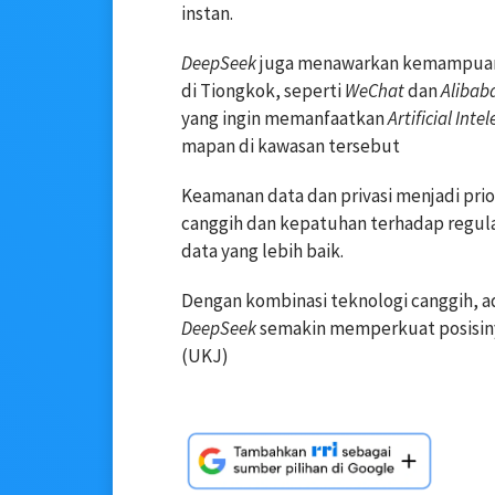
instan.
DeepSeek
juga menawarkan kemampuan i
di Tiongkok, seperti
WeChat
dan
Alibab
yang ingin memanfaatkan
Artificial Inte
mapan di kawasan tersebut
Keamanan data dan privasi menjadi pri
canggih dan kepatuhan terhadap regul
data yang lebih baik.
Dengan kombinasi teknologi canggih, a
DeepSeek
semakin memperkuat posisinya
(UKJ)