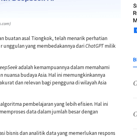
S
R
M
k.com)
n buatan asal Tiongkok, telah menarik perhatian
fitur unggulan yang membedakannya dari
ChatGPT
milik
B
eepSeek
adalah kemampuannya dalam memahami
n nuansa budaya Asia. Hal ini memungkinkannya
kurat dan relevan bagi pengguna di wilayah Asia
algoritma pembelajaran yang lebih efisien. Hal ini
memproses data dalam jumlah besar dengan
asi bisnis dan analitik data yang memerlukan respons