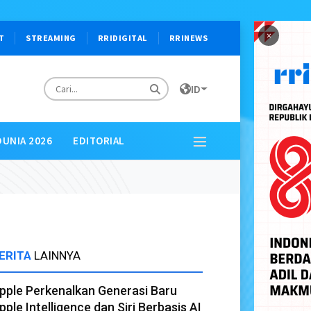
×
T
STREAMING
RRIDIGITAL
RRINEWS
ID
DUNIA 2026
EDITORIAL
ERITA
LAINNYA
pple Perkenalkan Generasi Baru
pple Intelligence dan Siri Berbasis AI