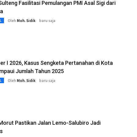
ulteng Fasilitasi Pemulangan PMI Asal Sigi dari
ia
Oleh
Moh. Sidik
baru saja
L
r I 2026, Kasus Sengketa Pertanahan di Kota
ampaui Jumlah Tahun 2025
Oleh
Moh. Sidik
baru saja
L
Morut Pastikan Jalan Lemo-Salubiro Jadi
as