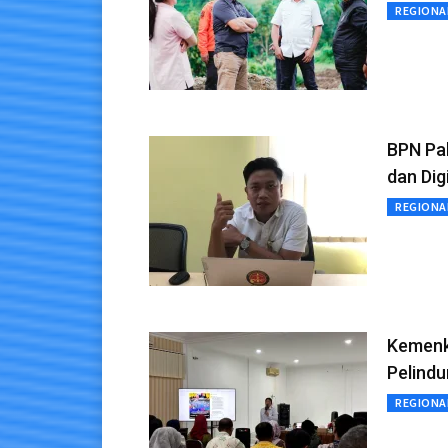
REGIONA
BPN Pal
dan Digi
REGIONA
Kemenk
Pelind
REGIONA