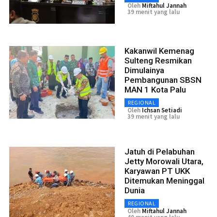
Oleh
Miftahul Jannah
39 menit yang lalu
Kakanwil Kemenag
Sulteng Resmikan
Dimulainya
Pembangunan SBSN
MAN 1 Kota Palu
REGIONAL
Oleh
Ichsan Setiadi
39 menit yang lalu
Jatuh di Pelabuhan
Jetty Morowali Utara,
Karyawan PT UKK
Ditemukan Meninggal
Dunia
REGIONAL
Oleh
Miftahul Jannah