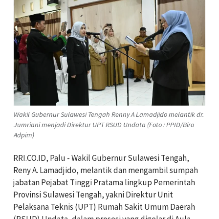
Wakil Gubernur Sulawesi Tengah Renny A Lamadjido melantik dr.
Jumriani menjadi Direktur UPT RSUD Undata (Foto : PPID/Biro
Adpim)
RRI.CO.ID, Palu - Wakil Gubernur Sulawesi Tengah,
Reny A. Lamadjido, melantik dan mengambil sumpah
jabatan Pejabat Tinggi Pratama lingkup Pemerintah
Provinsi Sulawesi Tengah, yakni Direktur Unit
Pelaksana Teknis (UPT) Rumah Sakit Umum Daerah
(RSUD) Undata, dalam prosesi yang digelar di Aula