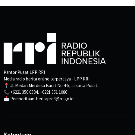
Kantor Pusat LPP RRI
Media radio berita online terpercaya - LPP RRI
📍 Jl. Medan Merdeka Barat No.4-5, Jakarta Pusat.
📞 +6221 350 0584, +6221 351 1086
📩 Pemberitaan: beritapro3@rri.go.id