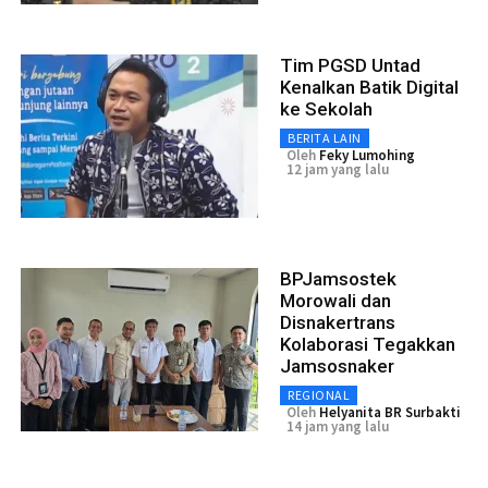
Tim PGSD Untad
Kenalkan Batik Digital
ke Sekolah
BERITA LAIN
Oleh
Feky Lumohing
12 jam yang lalu
BPJamsostek
Morowali dan
Disnakertrans
Kolaborasi Tegakkan
Jamsosnaker
REGIONAL
Oleh
Helyanita BR Surbakti
14 jam yang lalu