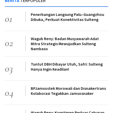
BERITA
TERPOPULER
Penerbangan Langsung Palu–Guangzhou
01
Dibuka, Perkuat Konektivitas Sulteng
Wagub Reny: Badan Musyawarah Adat
02
Mitra Strategis Mewujudkan Sulteng
Nambaso
Tuntut DBH Dibayar Utuh, Safri: Sulteng
03
Hanya Ingin Keadilan!
BPJamsostek Morowali dan Disnakertrans
04
Kolaborasi Tegakkan Jamsosnaker
Wagub Reny: Komitmen Perluas Cakupan