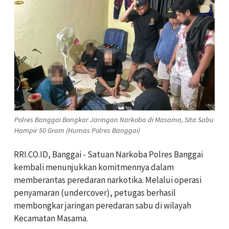
Polres Banggai Bongkar Jaringan Narkoba di Masama, Sita Sabu
Hampir 50 Gram (Humas Polres Banggai)
RRI.CO.ID, Banggai - Satuan Narkoba Polres Banggai
kembali menunjukkan komitmennya dalam
memberantas peredaran narkotika. Melalui operasi
penyamaran (undercover), petugas berhasil
membongkar jaringan peredaran sabu di wilayah
Kecamatan Masama.