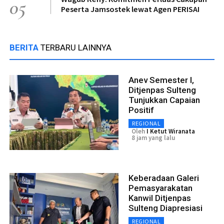
05
Peserta Jamsostek lewat Agen PERISAI
BERITA
TERBARU LAINNYA
Anev Semester I,
Ditjenpas Sulteng
Tunjukkan Capaian
Positif
REGIONAL
Oleh
I Ketut Wiranata
8 jam yang lalu
Keberadaan Galeri
Pemasyarakatan
Kanwil Ditjenpas
Sulteng Diapresiasi
REGIONAL