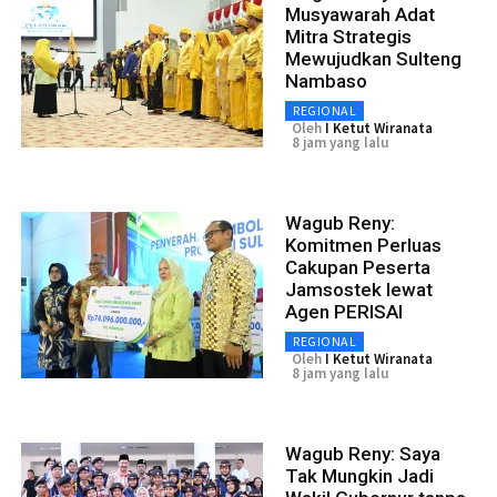
Musyawarah Adat
Mitra Strategis
Mewujudkan Sulteng
Nambaso
REGIONAL
Oleh
I Ketut Wiranata
8 jam yang lalu
Wagub Reny:
Komitmen Perluas
Cakupan Peserta
Jamsostek lewat
Agen PERISAI
REGIONAL
Oleh
I Ketut Wiranata
8 jam yang lalu
Wagub Reny: Saya
Tak Mungkin Jadi