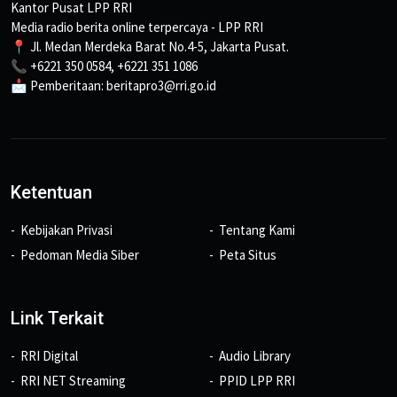
Kantor Pusat LPP RRI
Media radio berita online terpercaya - LPP RRI
📍 Jl. Medan Merdeka Barat No.4-5, Jakarta Pusat.
📞 +6221 350 0584, +6221 351 1086
📩 Pemberitaan: beritapro3@rri.go.id
Ketentuan
Kebijakan Privasi
Tentang Kami
Pedoman Media Siber
Peta Situs
Link Terkait
RRI Digital
Audio Library
RRI NET Streaming
PPID LPP RRI