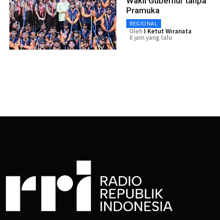
Wakil Gubernur tanpa
Pramuka
REGIONAL
Oleh
I Ketut Wiranata
8 jam yang lalu