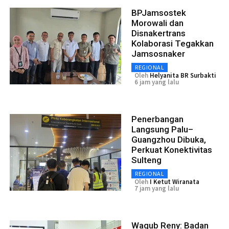
BPJamsostek
Morowali dan
Disnakertrans
Kolaborasi Tegakkan
Jamsosnaker
REGIONAL
Oleh
Helyanita BR Surbakti
6 jam yang lalu
Penerbangan
Langsung Palu–
Guangzhou Dibuka,
Perkuat Konektivitas
Sulteng
REGIONAL
Oleh
I Ketut Wiranata
7 jam yang lalu
Wagub Reny: Badan