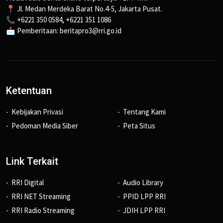
📍 Jl. Medan Merdeka Barat No.4-5, Jakarta Pusat.
📞 +6221 350 0584, +6221 351 1086
📩 Pemberitaan: beritapro3@rri.go.id
Ketentuan
Kebijakan Privasi
Tentang Kami
Pedoman Media Siber
Peta Situs
Link Terkait
RRI Digital
Audio Library
RRI NET Streaming
PPID LPP RRI
RRI Radio Streaming
JDIH LPP RRI