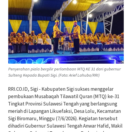
Penyerahan piala bergilir perlombaan MTQ KE 31 dari gubernur
Sulteng Kepada Bupati Sigi. (Foto: Arief Lahubo/RRI)
RRI.CO.ID, Sigi - Kabupaten Sigi sukses menggelar
pembukaan Musabaqah Tilawatil Quran (MTQ) ke-31
Tingkat Provinsi Sulawesi Tengah yang berlangsung
meriah di Lapangan Likuefaksi, Desa Lolu, Kecamatan
Sigi Biromaru, Minggu (7/6/2026). Kegiatan tersebut
dihadiri Gubernur Sulawesi Tengah Anwar Hafid, Wakil