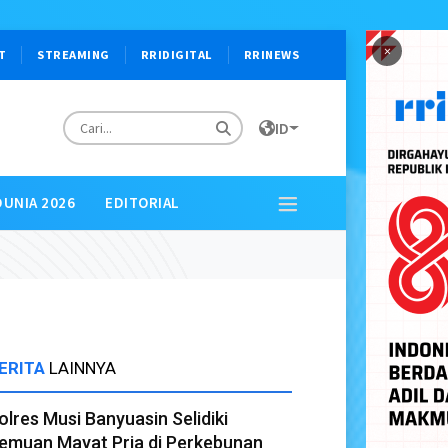
×
T
STREAMING
RRIDIGITAL
RRINEWS
ID
DUNIA 2026
EDITORIAL
ERITA
LAINNYA
olres Musi Banyuasin Selidiki
emuan Mayat Pria di Perkebunan