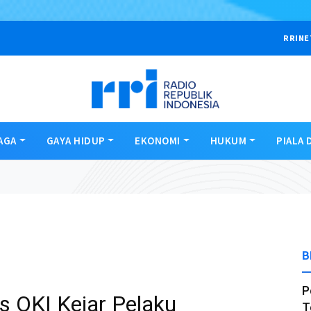
RRINE
AGA
GAYA HIDUP
EKONOMI
HUKUM
PIALA 
B
P
 OKI Kejar Pelaku
T