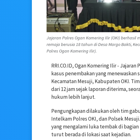
Jajaran Polres Ogan Komering Ilir (OKI) berha
remaja berusia 18 tahun di Desa Margo Bakti, Kec
Polres Ogan Komering Ilir).
RRI.CO.ID, Ogan Komering Ilir - Jajaran
kasus penembakan yang menewaskan seo
Kecamatan Mesuji, Kabupaten OKI. Tim
dari 12 jam sejak laporan diterima, se
hukum lebih lanjut.
Pengungkapan dilakukan oleh tim gabu
Intelkam Polres OKI, dan Polsek Mesuji.
yang mengalami luka tembak di bagian p
turut berada di lokasi saat kejadian.