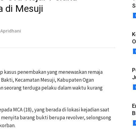
S
di Mesuji
n Apridhani
K
O
P
kap kasus penembakan yang menewaskan remaja
J
go Bakti, Kecamatan Mesuji, Kabupaten Ogan
an seorang terduga pelaku dalam waktu kurang
E
pada MCA (18), yang berada di lokasi kejadian saat
B
a menyita barang bukti berupa revolver, selongsong
 korban.