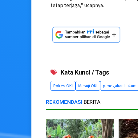
tetap terjaga," ucapnya.
Kata Kunci / Tags
Polres OKI
Mesuji OKI
penegakan hukum
REKOMENDASI
BERITA