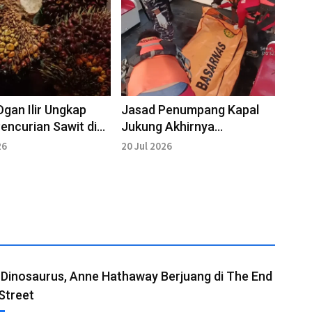
Ogan Ilir Ungkap
Jasad Penumpang Kapal
encurian Sawit di
Jukung Akhirnya
tan Kandis
Ditemukan di Musi VI
26
20 Jul 2026
Palembang
 Dinosaurus, Anne Hathaway Berjuang di The End
Street