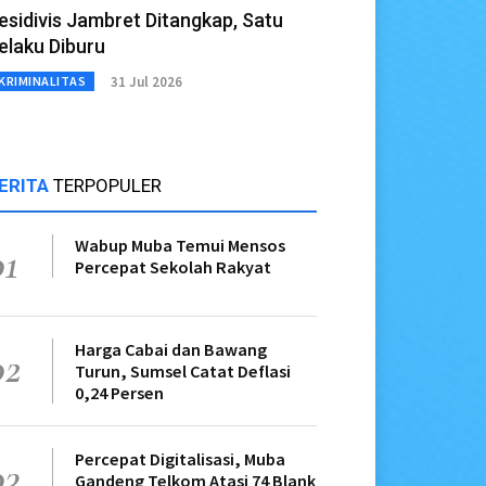
esidivis Jambret Ditangkap, Satu
elaku Diburu
31 Jul 2026
KRIMINALITAS
ERITA
TERPOPULER
Wabup Muba Temui Mensos
01
Percepat Sekolah Rakyat
Harga Cabai dan Bawang
02
Turun, Sumsel Catat Deflasi
0,24 Persen
Percepat Digitalisasi, Muba
03
Gandeng Telkom Atasi 74 Blank