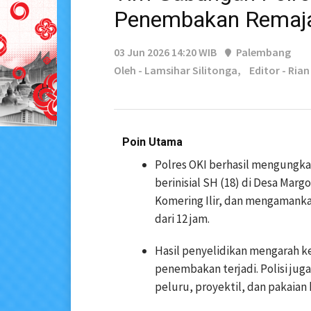
Penembakan Remaja 
03 Jun 2026 14:20 WIB
Palembang
Oleh - Lamsihar Silitonga,
Editor - Ria
Poin Utama
Polres OKI berhasil mengung
berinisial SH (18) di Desa Mar
Komering Ilir, dan mengamank
dari 12 jam.
Hasil penyelidikan mengarah ke
penembakan terjadi. Polisi jug
peluru, proyektil, dan pakaian