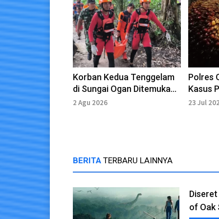
Korban Kedua Tenggelam
Polres 
di Sungai Ogan Ditemukan
Kasus P
Meninggal
Kecama
2 Agu 2026
23 Jul 20
BERITA
TERBARU LAINNYA
Diseret
of Oak 