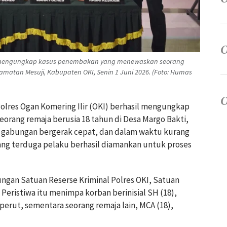
sil mengungkap kasus penembakan yang menewaskan seorang
amatan Mesuji, Kabupaten OKI, Senin 1 Juni 2026. (Foto: Humas
 Polres Ogan Komering Ilir (OKI) berhasil mengungkap
rang remaja berusia 18 tahun di Desa Margo Bakti,
 gabungan bergerak cepat, dan dalam waktu kurang
orang terduga pelaku berhasil diamankan untuk proses
ngan Satuan Reserse Kriminal Polres OKI, Satuan
 Peristiwa itu menimpa korban berinisial SH (18),
erut, sementara seorang remaja lain, MCA (18),