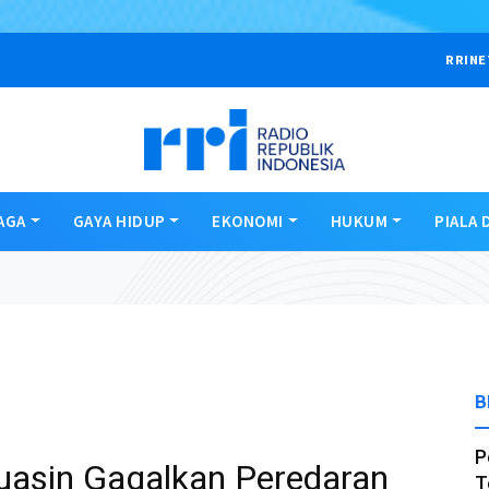
RRINE
AGA
GAYA HIDUP
EKONOMI
HUKUM
PIALA 
B
P
uasin Gagalkan Peredaran
T