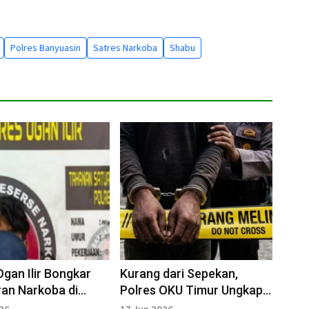
Polres Banyuasin
Satres Narkoba
Shabu
Ogan Ilir Bongkar
Kurang dari Sepekan,
an Narkoba di
Polres OKU Timur Ungkap
abal
Empat Narkoba