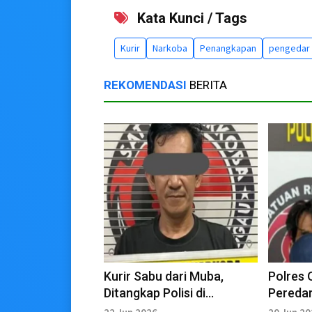
Kata Kunci / Tags
Kurir
Narkoba
Penangkapan
pengedar
REKOMENDASI
BERITA
Kurir Sabu dari Muba,
Polres 
Ditangkap Polisi di
Peredar
Lubuklinggau
Pulau K