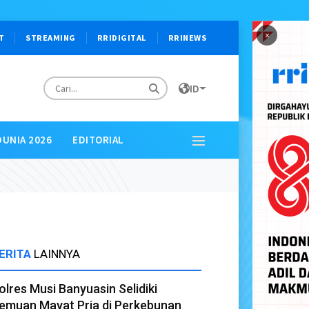
×
T
STREAMING
RRIDIGITAL
RRINEWS
ID
DUNIA 2026
EDITORIAL
ERITA
LAINNYA
olres Musi Banyuasin Selidiki
emuan Mayat Pria di Perkebunan