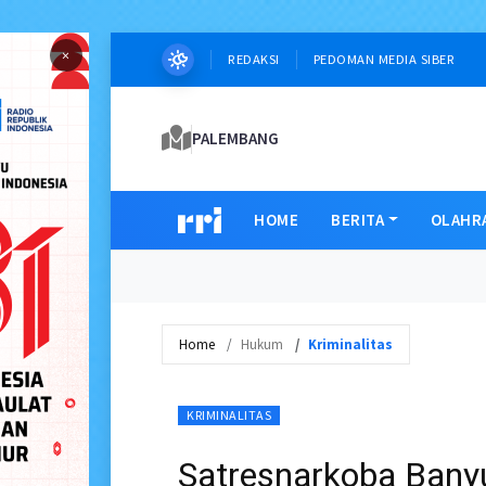
×
REDAKSI
PEDOMAN MEDIA SIBER
PALEMBANG
HOME
BERITA
OLAHR
Home
Hukum
Kriminalitas
KRIMINALITAS
Satresnarkoba Bany