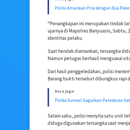
Polisi Amankan Pria dengan Dua Pake
“Penangkapan ini merupakan tindak lanj
ujarnya di Mapolres Banyuasin, Sabtu, 2
identitas pelaku.
Saat hendak diamankan, tersangka did
Namun petugas berhasil menguasai sit
Dari hasil penggeledahan, polisi menem
Barang bukti tersebut dibungkus rapi d
Baca juga:
Polda Sumsel Gagalkan Peredaran Sa
Selain sabu, polisi menyita satu unit 
diduga digunakan tersangka saat menjal