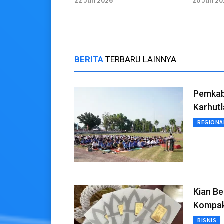
22 Jun 2026
20 Jun 2
BERITA
TERBARU LAINNYA
Pemkab 
Karhutl
REGIONA
Kian Be
Kompa
BISNIS