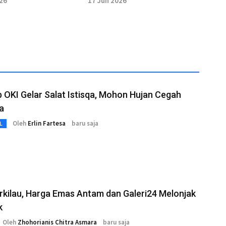
026
17 Jun 2026
OKI Gelar Salat Istisqa, Mohon Hujan Cegah
a
Oleh
Erlin Fartesa
baru saja
L
rkilau, Harga Emas Antam dan Galeri24 Melonjak
k
Oleh
Zhohorianis Chitra Asmara
baru saja