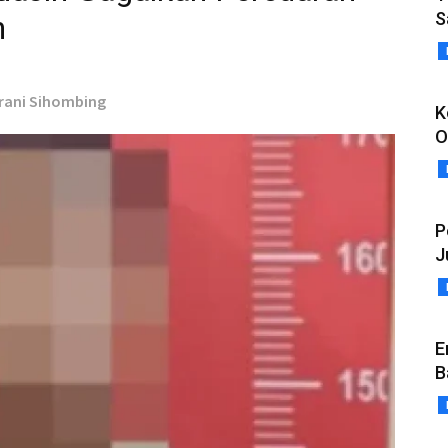
S
n
grani Sihombing
K
O
P
J
E
B