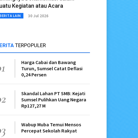
uatu Kegiatan atau Acara
30 Jul 2026
BERITA LAIN
ERITA
TERPOPULER
Harga Cabai dan Bawang
01
Turun, Sumsel Catat Deflasi
0,24 Persen
Skandal Lahan PT SMB: Kejati
02
Sumsel Pulihkan Uang Negara
Rp127,27 M
Wabup Muba Temui Mensos
03
Percepat Sekolah Rakyat