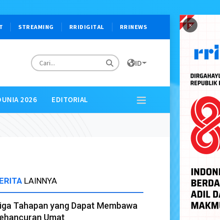
×
T
STREAMING
RRIDIGITAL
RRINEWS
ID
DUNIA 2026
EDITORIAL
ERITA
LAINNYA
iga Tahapan yang Dapat Membawa
ehancuran Umat