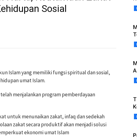
ehidupan Sosial
M
T
M
A
n Islam yang memiliki fungsi spiritual dan sosial,
hidupan umat Islam.
i telah menjalankan program pemberdayaan
T
K
kat untuk menunaikan zakat, infaq dan sedekah
laan zakat secara produktif akan menjadi solusi
emperkuat ekonomi umat Islam
P