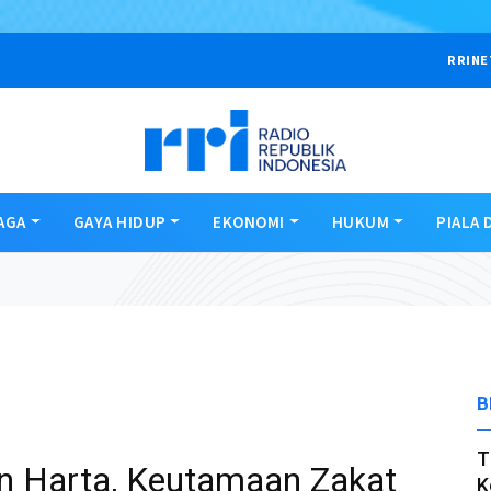
RRINE
AGA
GAYA HIDUP
EKONOMI
HUKUM
PIALA 
B
T
n Harta, Keutamaan Zakat
K