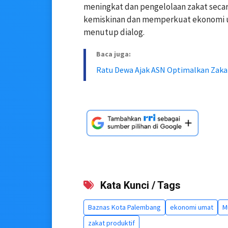
meningkat dan pengelolaan zakat secar
kemiskinan dan memperkuat ekonomi u
menutup dialog.
Baca juga:
Ratu Dewa Ajak ASN Optimalkan Zaka
Kata Kunci / Tags
Baznas Kota Palembang
ekonomi umat
M
zakat produktif