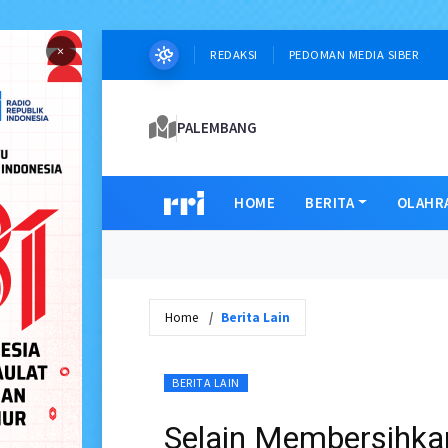
×
REDAKSI
PEDOMAN MEDIA SIBER
PALEMBANG
HOME
BERITA
OLAHR
Home
Berita Lain
BERITA LAIN
Selain Membersihka