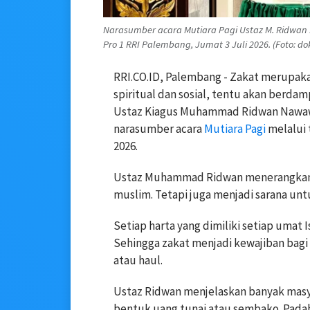
Narasumber acara Mutiara Pagi Ustaz M. Ridwan
Pro 1 RRI Palembang, Jumat 3 Juli 2026. (Foto: d
RRI.CO.ID, Palembang - Zakat merupakan
spiritual dan sosial, tentu akan berdam
Ustaz Kiagus Muhammad Ridwan Nawaw
narasumber acara
Mutiara Pagi
melalui 
2026.
Ustaz Muhammad Ridwan menerangkan z
muslim. Tetapi juga menjadi sarana un
Setiap harta yang dimiliki setiap umat I
Sehingga zakat menjadi kewajiban bagi
atau haul.
Ustaz Ridwan menjelaskan banyak masy
bentuk uang tunai atau sembako. Padah