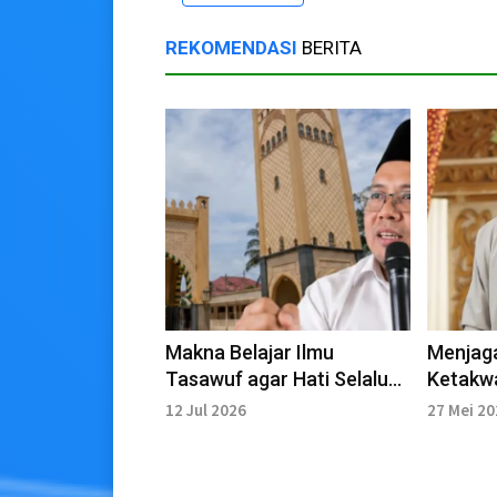
REKOMENDASI
BERITA
Makna Belajar Ilmu
Menjaga
Tasawuf agar Hati Selalu
Ketakw
menuju Allah
12 Jul 2026
27 Mei 2