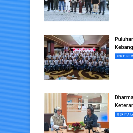
Puluha
Kebang
INFO PE
Dharma
Keteram
BERITA L