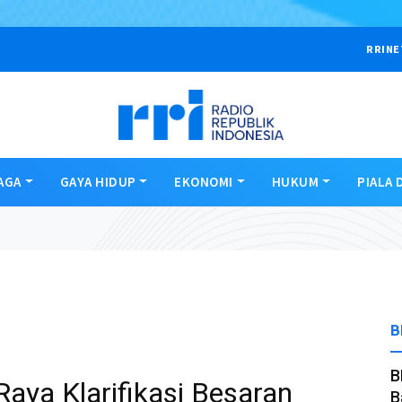
RRINE
AGA
GAYA HIDUP
EKONOMI
HUKUM
PIALA 
B
B
aya Klarifikasi Besaran
B