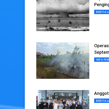
Pengin
BERITA L
Operasi
Septem
INFO PE
Anggota
BERITA L