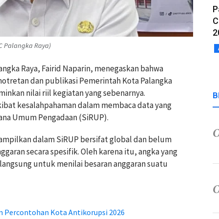
P
C
2
MC Palangka Raya)
alangka Raya, Fairid Naparin, menegaskan bahwa
otretan dan publikasi Pemerintah Kota Palangka
nkan nilai riil kegiatan yang sebenarnya.
B
kibat kesalahpahaman dalam membaca data yang
cana Umum Pengadaan (SiRUP).
tampilkan dalam SiRUP bersifat global dan belum
aran secara spesifik. Oleh karena itu, angka yang
 langsung untuk menilai besaran anggaran suatu
n Percontohan Kota Antikorupsi 2026