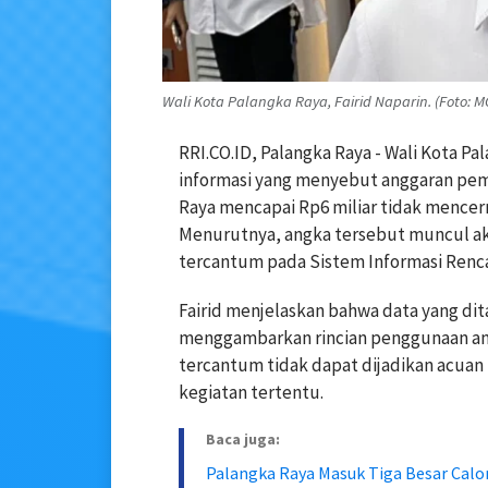
Wali Kota Palangka Raya, Fairid Naparin. (Foto: 
RRI.CO.ID, Palangka Raya - Wali Kota P
informasi yang menyebut anggaran pem
Raya mencapai Rp6 miliar tidak mencermi
Menurutnya, angka tersebut muncul a
tercantum pada Sistem Informasi Ren
Fairid menjelaskan bahwa data yang di
menggambarkan rincian penggunaan angg
tercantum tidak dapat dijadikan acuan
kegiatan tertentu.
Baca juga:
Palangka Raya Masuk Tiga Besar Calo