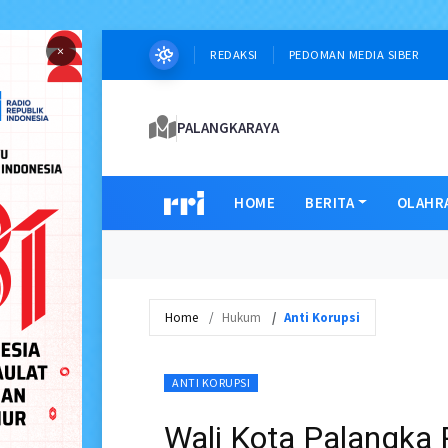
×
REDAKSI
PEDOMAN MEDIA SIBER
PALANGKARAYA
HOME
BERITA
OLAHR
Home
Hukum
Anti Korupsi
ANTI KORUPSI
Wali Kota Palangka R