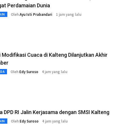
gat Perdamaian Dunia
Oleh
Ayu Isti Prabandari
1 jam yang lalu
AIN
 Modifikasi Cuaca di Kalteng Dilanjutkan Akhir
ber
Oleh
Edy Suroso
4 jam yang lalu
MDA
 DPD RI Jalin Kerjasama dengan SMSI Kalteng
Oleh
Edy Suroso
4 jam yang lalu
AIN