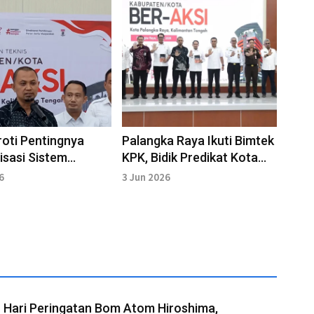
oti Pentingnya
Palangka Raya Ikuti Bimtek
isasi Sistem
KPK, Bidik Predikat Kota
ahan Korupsi
Antikorupsi 2026
6
3 Jun 2026
 Hari Peringatan Bom Atom Hiroshima,