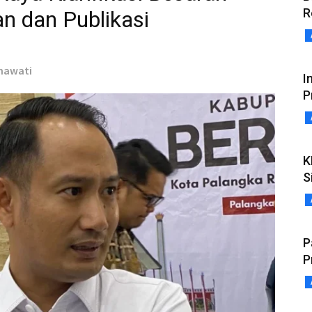
R
n dan Publikasi
snawati
I
P
K
S
P
P