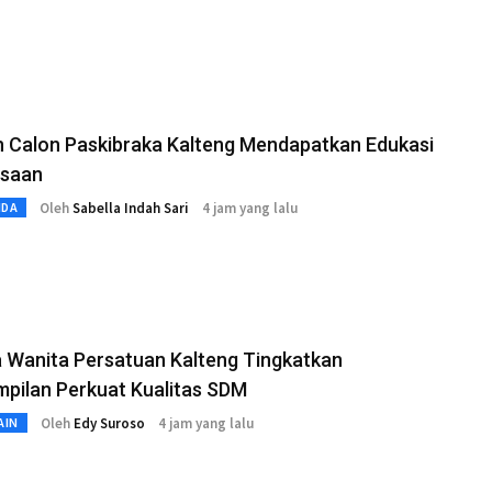
n Calon Paskibraka Kalteng Mendapatkan Edukasi
saan
Oleh
Sabella Indah Sari
4 jam yang lalu
MDA
 Wanita Persatuan Kalteng Tingkatkan
pilan Perkuat Kualitas SDM
Oleh
Edy Suroso
4 jam yang lalu
AIN