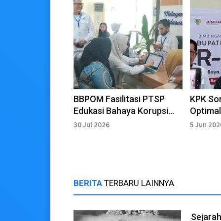
BBPOM Fasilitasi PTSP
KPK Sor
Edukasi Bahaya Korupsi
Optimal
Kepada Kelompok Rentan
Penceg
30 Jul 2026
5 Jun 202
BERITA
TERBARU LAINNYA
Sejarah