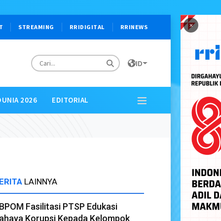
×
T
STREAMING
RRIDIGITAL
RRINEWS
ID
DUNIA 2026
EDITORIAL
ERITA
LAINNYA
BPOM Fasilitasi PTSP Edukasi
ahaya Korupsi Kepada Kelompok