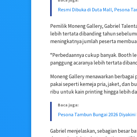
Baca juga:
Resmi Dibuka di Duta Mall, Pesona 
Pemilik Moneng Gallery, Gabriel Talent
lebih tertata dibanding tahun sebelum
meningkatnya jumlah peserta membuat
“Perbedaannya cukup banyak. Booth lebi
panggung acaranya lebih tertata dibandi
Moneng Gallery menawarkan berbagai pro
pakai seperti kemeja pria, jaket, dan b
ribu untuk kain printing hingga lebih d
Baca juga:
Pesona Tambun Bungai 2026 Diyakini
Gabriel menjelaskan, sebagian besar ba