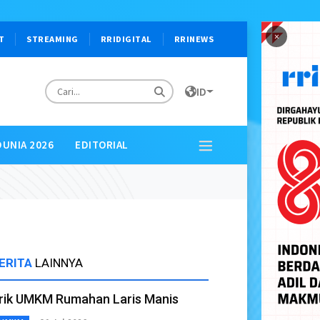
×
T
STREAMING
RRIDIGITAL
RRINEWS
ID
DUNIA 2026
EDITORIAL
ERITA
LAINNYA
rik UMKM Rumahan Laris Manis