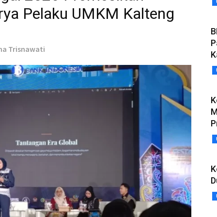
arya Pelaku UMKM Kalteng
B
P
ina Trisnawati
K
K
M
P
K
D