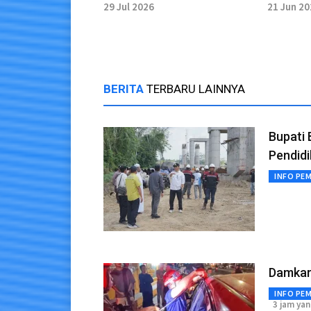
Rumah Tangga Kalangan
Diharap
29 Jul 2026
21 Jun 2
Disabilitas
Akurat
BERITA
TERBARU LAINNYA
Bupati 
Pendid
INFO PE
Damkar 
INFO PE
3 jam yan