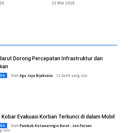
kan Beri Data
UMKM
026
31 Mei 2026
Barut Dorong Percepatan Infrastruktur dan
ikan
Oleh
Aga Jaya Bijaksana
12 detik yang lalu
MDA
Kobar Evakuasi Korban Terkunci di dalam Mobil
Oleh
Pemkab Kotawaringin Barat : Jon Persen
MDA
g lalu