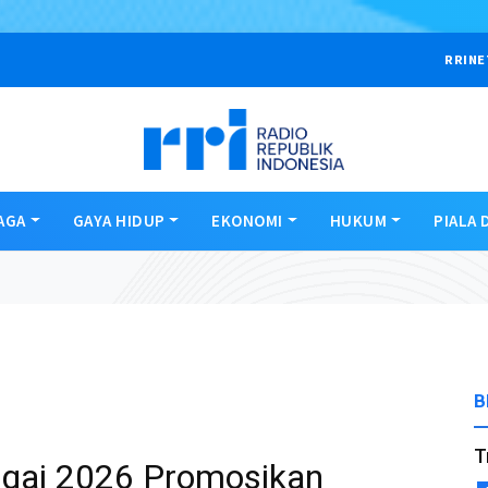
RRINE
AGA
GAYA HIDUP
EKONOMI
HUKUM
PIALA 
B
T
gai 2026 Promosikan