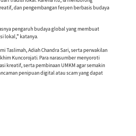
ri tradisi lokal. Karena itu, ia mendorong
kreatif, dan pengembangan fesyen berbasis budaya
erasnya pengaruh budaya global yang membuat
i lokal,” katanya.
mi Taslimah, Adiah Chandra Sari, serta perwakilan
 Akhim Kuncorojati. Para narasumber menyoroti
rasi kreatif, serta pembinaan UMKM agar semakin
aman penipuan digital atau scam yang dapat