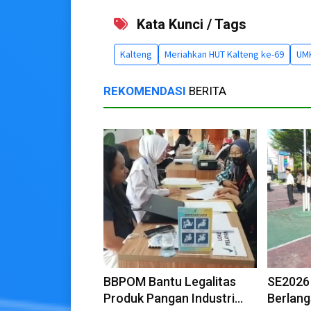
Kata Kunci / Tags
Kalteng
Meriahkan HUT Kalteng ke-69
UMK
REKOMENDASI
BERITA
BBPOM Bantu Legalitas
SE2026
Produk Pangan Industri
Berlang