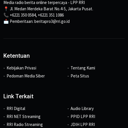
Media radio berita online terpercaya - LPP RRI
📍 Jl. Medan Merdeka Barat No.4-5, Jakarta Pusat.
📞 +6221 350 0584, +6221 351 1086
📩 Pemberitaan: beritapro3@rri.go.id
Ketentuan
Kebijakan Privasi
Tentang Kami
Pedoman Media Siber
Peta Situs
Link Terkait
RRI Digital
Audio Library
RRI NET Streaming
PPID LPP RRI
RRI Radio Streaming
JDIH LPP RRI