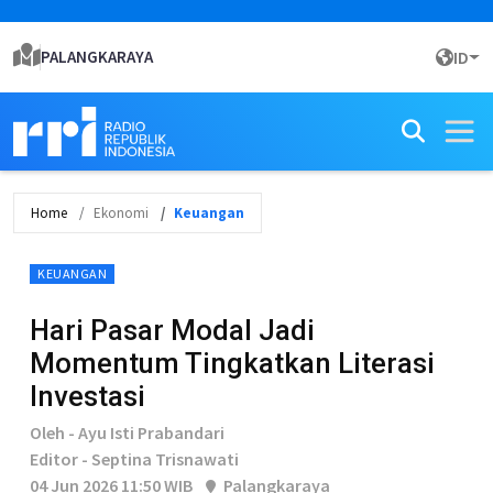
PALANGKARAYA
ID
Home
Ekonomi
Keuangan
KEUANGAN
Hari Pasar Modal Jadi
Momentum Tingkatkan Literasi
Investasi
Oleh - Ayu Isti Prabandari
Editor - Septina Trisnawati
04 Jun 2026 11:50 WIB
Palangkaraya