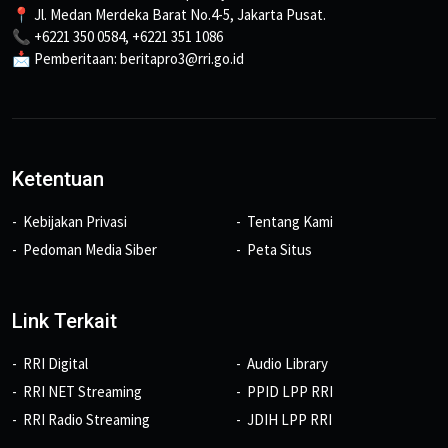
📍 Jl. Medan Merdeka Barat No.4-5, Jakarta Pusat.
📞 +6221 350 0584, +6221 351 1086
📩 Pemberitaan: beritapro3@rri.go.id
Ketentuan
Kebijakan Privasi
Tentang Kami
Pedoman Media Siber
Peta Situs
Link Terkait
RRI Digital
Audio Library
RRI NET Streaming
PPID LPP RRI
RRI Radio Streaming
JDIH LPP RRI