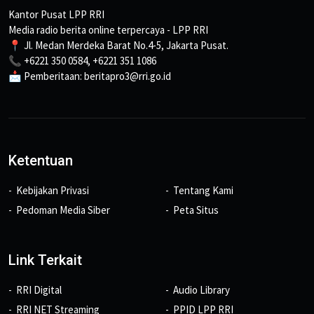
Kantor Pusat LPP RRI
Media radio berita online terpercaya - LPP RRI
📍 Jl. Medan Merdeka Barat No.4-5, Jakarta Pusat.
📞 +6221 350 0584, +6221 351 1086
📩 Pemberitaan: beritapro3@rri.go.id
Ketentuan
Kebijakan Privasi
Tentang Kami
Pedoman Media Siber
Peta Situs
Link Terkait
RRI Digital
Audio Library
RRI NET Streaming
PPID LPP RRI