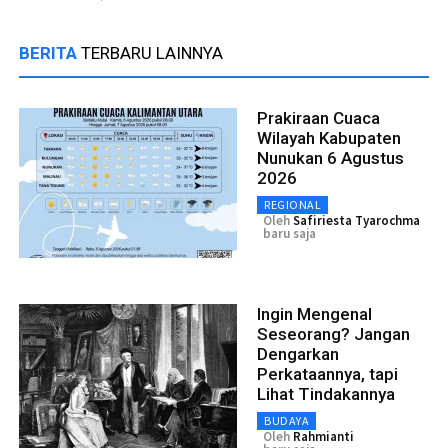
BERITA
TERBARU LAINNYA
Prakiraan Cuaca
Wilayah Kabupaten
Nunukan 6 Agustus
2026
REGIONAL
Oleh
Safiriesta Tyarochma
baru saja
Ingin Mengenal
Seseorang? Jangan
Dengarkan
Perkataannya, tapi
Lihat Tindakannya
BUDAYA
Oleh
Rahmianti