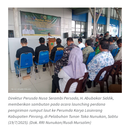
Direktur Perusda Nusa Serambi Persada, H. Abubakar Siddik,
memberikan sambutan pada acara launching perdana
pengiriman rumput laut ke Perumda Karya Lasinrang
Kabupaten Pinrang, di Pelabuhan Tunon Taka Nunukan, Sabtu
(19/7/2025). (Dok. RRI Nunukan/Rusdi Mursalim)