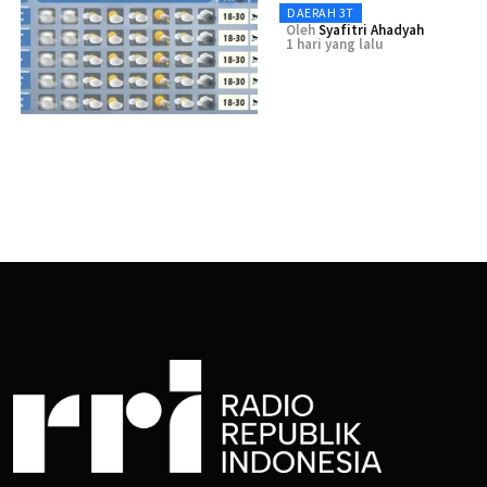
DAERAH 3T
Oleh
Syafitri Ahadyah
1 hari yang lalu