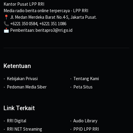
Kantor Pusat LPP RRI
Media radio berita online terpercaya - LPP RRI
📍 Jl. Medan Merdeka Barat No.4-5, Jakarta Pusat.
📞 +6221 350 0584, +6221 351 1086
📩 Pemberitaan: beritapro3@rri.go.id
Ketentuan
Kebijakan Privasi
Tentang Kami
Pedoman Media Siber
Peta Situs
Link Terkait
RRI Digital
Audio Library
RRI NET Streaming
PPID LPP RRI