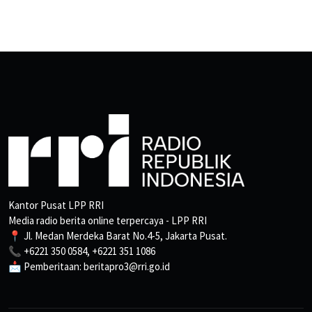
Kantor Pusat LPP RRI
Media radio berita online terpercaya - LPP RRI
📍 Jl. Medan Merdeka Barat No.4-5, Jakarta Pusat.
📞 +6221 350 0584, +6221 351 1086
📩 Pemberitaan: beritapro3@rri.go.id