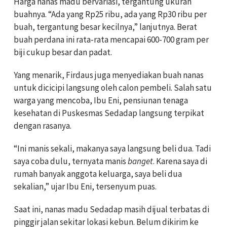
Harga nanas madu bervariasi, tergantung ukuran
buahnya. “Ada yang Rp25 ribu, ada yang Rp30 ribu per
buah, tergantung besar kecilnya,” lanjutnya. Berat
buah perdana ini rata-rata mencapai 600-700 gram per
biji cukup besar dan padat.
Yang menarik, Firdaus juga menyediakan buah nanas
untuk dicicipi langsung oleh calon pembeli. Salah satu
warga yang mencoba, Ibu Eni, pensiunan tenaga
kesehatan di Puskesmas Sedadap langsung terpikat
dengan rasanya.
“Ini manis sekali, makanya saya langsung beli dua. Tadi
saya coba dulu, ternyata manis
banget
. Karena saya di
rumah banyak anggota keluarga, saya beli dua
sekalian,” ujar Ibu Eni, tersenyum puas.
Saat ini, nanas madu Sedadap masih dijual terbatas di
pinggir jalan sekitar lokasi kebun. Belum dikirim ke