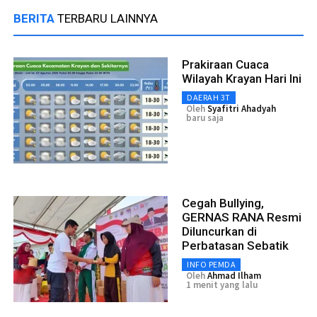
BERITA
TERBARU LAINNYA
Prakiraan Cuaca
Wilayah Krayan Hari Ini
DAERAH 3T
Oleh
Syafitri Ahadyah
baru saja
Cegah Bullying,
GERNAS RANA Resmi
Diluncurkan di
Perbatasan Sebatik
INFO PEMDA
Oleh
Ahmad Ilham
1 menit yang lalu