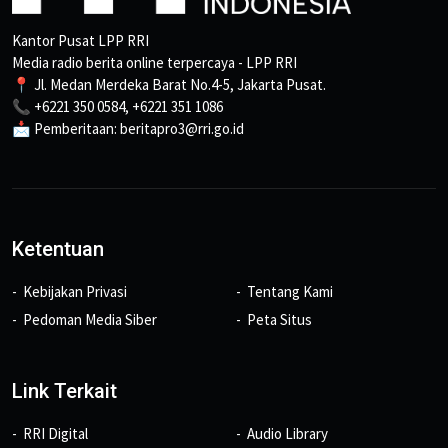
Kantor Pusat LPP RRI
Media radio berita online terpercaya - LPP RRI
📍 Jl. Medan Merdeka Barat No.4-5, Jakarta Pusat.
📞 +6221 350 0584, +6221 351 1086
📩 Pemberitaan: beritapro3@rri.go.id
Ketentuan
Kebijakan Privasi
Tentang Kami
Pedoman Media Siber
Peta Situs
Link Terkait
RRI Digital
Audio Library