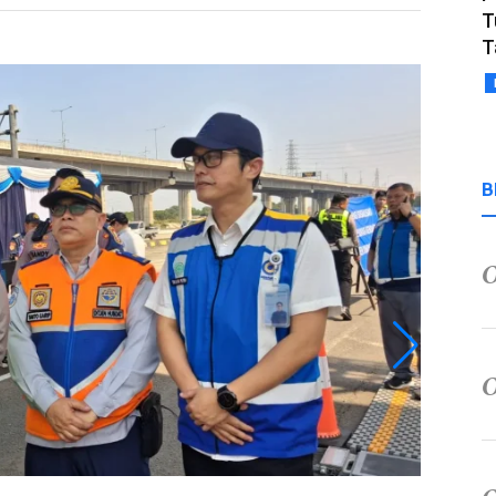
T
T
B