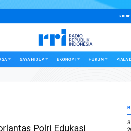
RRINE
AGA
GAYA HIDUP
EKONOMI
HUKUM
PIALA 
B
S
lantas Polri Edukasi
2