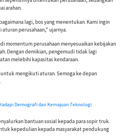
an sepenuhnya ditentukan perusahaan, sedangkan
ai arahan.
agaimana lagi, bos yang menentukan. Kami ingin
i aturan perusahaan," ujarnya.
njadi momentum perusahaan menyesuaikan kebijakan
ah. Dengan demikian, pengemudi tidak lagi
an melebihi kapasitas kendaraan.
untuk mengikuti aturan. Semoga ke depan
.
p Hadapi Demografi dan Kemajuan Teknologi
menyalurkan bantuan sosial kepada para sopir truk.
bentuk kepedulian kepada masyarakat pendukung