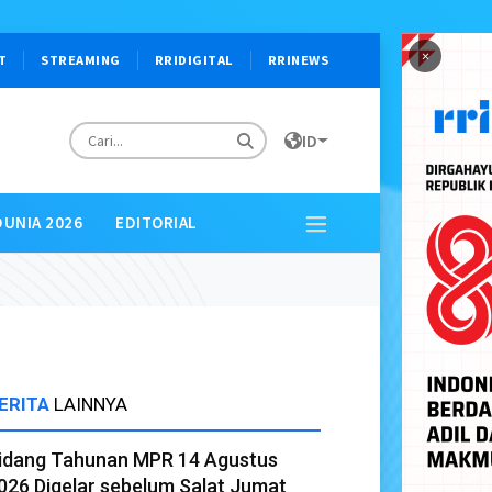
×
T
STREAMING
RRIDIGITAL
RRINEWS
ID
DUNIA 2026
EDITORIAL
ERITA
LAINNYA
idang Tahunan MPR 14 Agustus
026 Digelar sebelum Salat Jumat