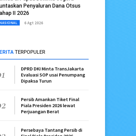
untaskan Penyaluran Dana Otsus
ahap II 2026
6 Agt 2026
NASIONAL
ERITA
TERPOPULER
DPRD DKI Minta TransJakarta
01
Evaluasi SOP usai Penumpang
Dipaksa Turun
Persib Amankan Tiket Final
02
Piala Presiden 2026 lewat
Perjuangan Berat
Persebaya Tantang Persib di
03