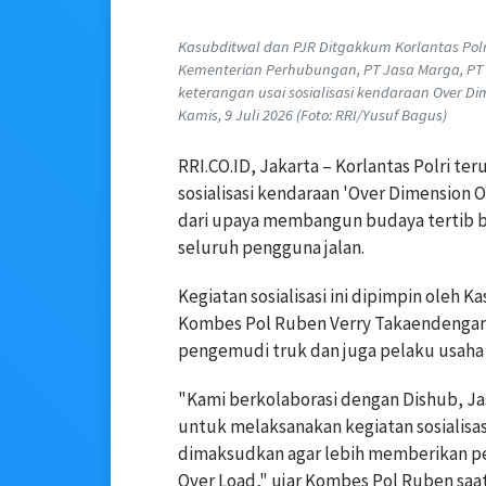
Kasubditwal dan PJR Ditgakkum Korlantas Pol
Kementerian Perhubungan, PT Jasa Marga, PT
keterangan usai sosialisasi kendaraan Over Di
Kamis, 9 Juli 2026 (Foto: RRI/Yusuf Bagus)
RRI.CO.ID, Jakarta – Korlantas Polri 
sosialisasi kendaraan 'Over Dimension 
dari upaya membangun budaya tertib b
seluruh pengguna jalan.
Kegiatan sosialisasi ini dipimpin oleh 
Kombes Pol Ruben Verry Takaendengan. S
pengemudi truk dan juga pelaku usaha
"Kami berkolaborasi dengan Dishub, Jas
untuk melaksanakan kegiatan sosialisas
dimaksudkan agar lebih memberikan p
Over Load," ujar Kombes Pol Ruben saat 