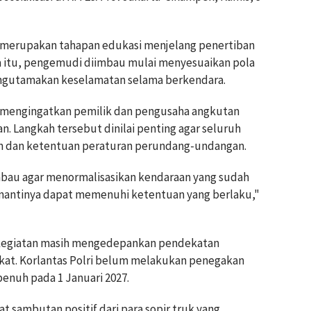
 merupakan tahapan edukasi menjelang penertiban
a itu, pengemudi diimbau mulai menyesuaikan pola
engutamakan keselamatan selama berkendara.
a mengingatkan pemilik dan pengusaha angkutan
. Langkah tersebut dinilai penting agar seluruh
 dan ketentuan peraturan perundang-undangan.
bau agar menormalisasikan kendaraan yang sudah
a nantinya dapat memenuhi ketentuan yang berlaku,"
kegiatan masih mengedepankan pendekatan
kat. Korlantas Polri belum melakukan penegakan
enuh pada 1 Januari 2027.
sambutan positif dari para sopir truk yang