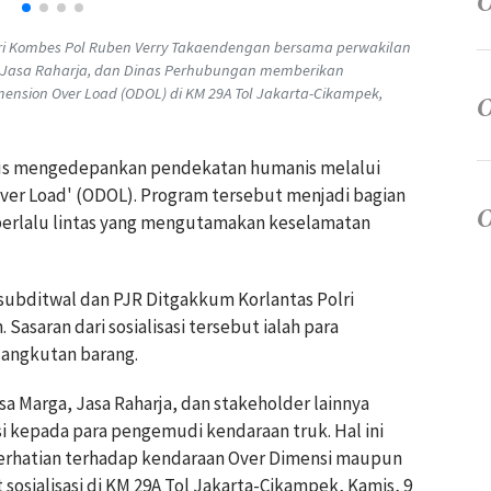
ri Kombes Pol Ruben Verry Takaendengan bersama perwakilan
 Jasa Raharja, dan Dinas Perhubungan memberikan
mension Over Load (ODOL) di KM 29A Tol Jakarta-Cikampek,
terus mengedepankan pendekatan humanis melalui
Over Load' (ODOL). Program tersebut menjadi bagian
erlalu lintas yang mengutamakan keselamatan
Kasubditwal dan PJR Ditgakkum Korlantas Polri
asaran dari sosialisasi tersebut ialah para
 angkutan barang.
a Marga, Jasa Raharja, dan stakeholder lainnya
i kepada para pengemudi kendaraan truk. Hal ini
erhatian terhadap kendaraan Over Dimensi maupun
sosialisasi di KM 29A Tol Jakarta-Cikampek, Kamis, 9