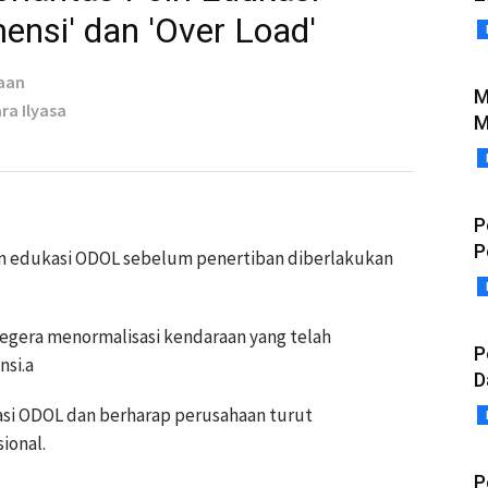
ensi' dan 'Over Load'
aan
M
ara Ilyasa
M
P
P
n edukasi ODOL sebelum penertiban diberlakukan
egera menormalisasi kendaraan yang telah
P
nsi.a
D
asi ODOL dan berharap perusahaan turut
ional.
P