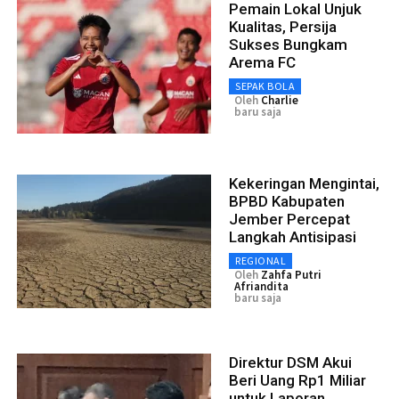
Pemain Lokal Unjuk
Kualitas, Persija
Sukses Bungkam
Arema FC
SEPAK BOLA
Oleh
Charlie
baru saja
Kekeringan Mengintai,
BPBD Kabupaten
Jember Percepat
Langkah Antisipasi
REGIONAL
Oleh
Zahfa Putri
Afriandita
baru saja
Direktur DSM Akui
Beri Uang Rp1 Miliar
untuk Laporan