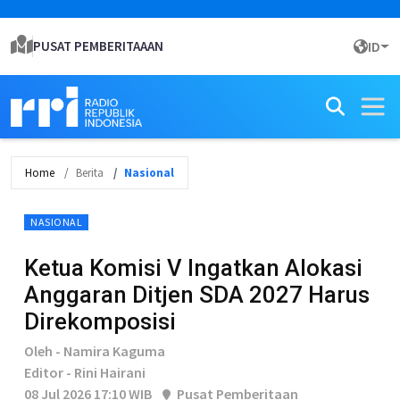
PUSAT PEMBERITAAAN
ID
Home
Berita
Nasional
NASIONAL
Ketua Komisi V Ingatkan Alokasi
Anggaran Ditjen SDA 2027 Harus
Direkomposisi
Oleh - Namira Kaguma
Editor - Rini Hairani
08 Jul 2026 17:10 WIB
Pusat Pemberitaan