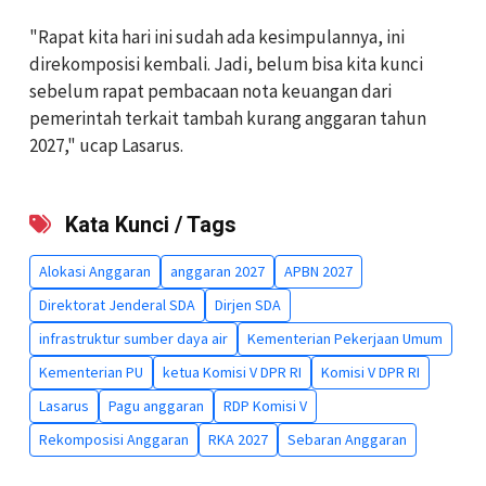
"Rapat kita hari ini sudah ada kesimpulannya, ini
direkomposisi kembali. Jadi, belum bisa kita kunci
sebelum rapat pembacaan nota keuangan dari
pemerintah terkait tambah kurang anggaran tahun
2027," ucap Lasarus.
Kata Kunci / Tags
Alokasi Anggaran
anggaran 2027
APBN 2027
Direktorat Jenderal SDA
Dirjen SDA
infrastruktur sumber daya air
Kementerian Pekerjaan Umum
Kementerian PU
ketua Komisi V DPR RI
Komisi V DPR RI
Lasarus
Pagu anggaran
RDP Komisi V
Rekomposisi Anggaran
RKA 2027
Sebaran Anggaran