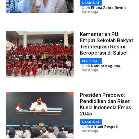
NASIONAL
Oleh
Eliana Zahra Devina
baru saja
Kementerian PU:
Empat Sekolah Rakyat
Terintegrasi Resmi
Beroperasi di Sulsel
REGIONAL
Oleh
Namira Kaguma
baru saja
Presiden Prabowo:
Pendidikan dan Riset
Kunci Indonesia Emas
2045
NASIONAL
Oleh
Afriani Respati
baru saja