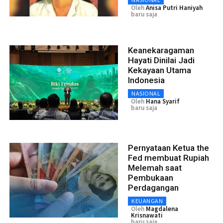
Oleh
Anisa Putri Haniyah
baru saja
Keanekaragaman
Hayati Dinilai Jadi
Kekayaan Utama
Indonesia
NASIONAL
Oleh
Hana Syarif
baru saja
Pernyataan Ketua the
Fed membuat Rupiah
Melemah saat
Pembukaan
Perdagangan
KEUANGAN
Oleh
Magdalena
Krisnawati
baru saja