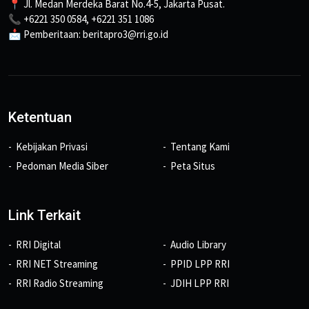
📍 Jl. Medan Merdeka Barat No.4-5, Jakarta Pusat.
📞 +6221 350 0584, +6221 351 1086
📩 Pemberitaan: beritapro3@rri.go.id
Ketentuan
Kebijakan Privasi
Tentang Kami
Pedoman Media Siber
Peta Situs
Link Terkait
RRI Digital
Audio Library
RRI NET Streaming
PPID LPP RRI
RRI Radio Streaming
JDIH LPP RRI