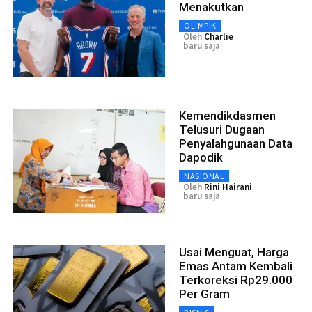
Menakutkan
OLIMPIK
Oleh
Charlie
baru saja
Kemendikdasmen
Telusuri Dugaan
Penyalahgunaan Data
Dapodik
NASIONAL
Oleh
Rini Hairani
baru saja
Usai Menguat, Harga
Emas Antam Kembali
Terkoreksi Rp29.000
Per Gram