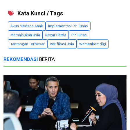
Kata Kunci / Tags
Akun Medsos Anak
Implementasi PP Tunas
Memalsukan Usia
Nezar Patria
PP Tunas
Tantangan Terbesar
Verifikasi Usia
Wamenkomdigi
REKOMENDASI
BERITA