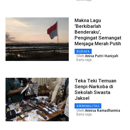
Makna Lagu
'Berkibarlah
Benderaku',
Pengingat Semangat
Menjaga Merah Putih
BUDAYA
Oleh
Anisa Putri Haniyah
baru saja
Teka Teki Temuan
Senpi-Narkoba di
Sekolah Swasta
Jaksel
KRIMINALITAS
Oleh
Annisa Ramadhannia
baru saja