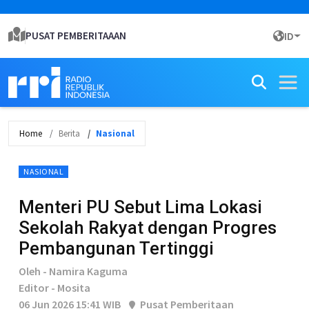
PUSAT PEMBERITAAAN
ID
Home
Berita
Nasional
NASIONAL
Menteri PU Sebut Lima Lokasi
Sekolah Rakyat dengan Progres
Pembangunan Tertinggi
Oleh - Namira Kaguma
Editor - Mosita
06 Jun 2026 15:41 WIB
Pusat Pemberitaan