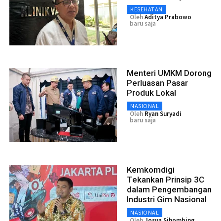
KESEHATAN
Oleh
Aditya Prabowo
baru saja
Menteri UMKM Dorong
Perluasan Pasar
Produk Lokal
NASIONAL
Oleh
Ryan Suryadi
baru saja
Kemkomdigi
Tekankan Prinsip 3C
dalam Pengembangan
Industri Gim Nasional
NASIONAL
Oleh
Josua Sihombing