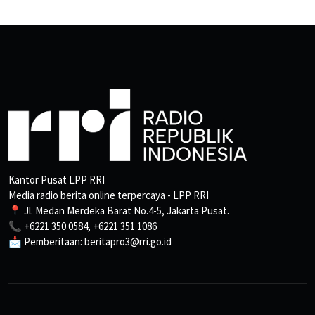
Kantor Pusat LPP RRI
Media radio berita online terpercaya - LPP RRI
📍 Jl. Medan Merdeka Barat No.4-5, Jakarta Pusat.
📞 +6221 350 0584, +6221 351 1086
📩 Pemberitaan: beritapro3@rri.go.id