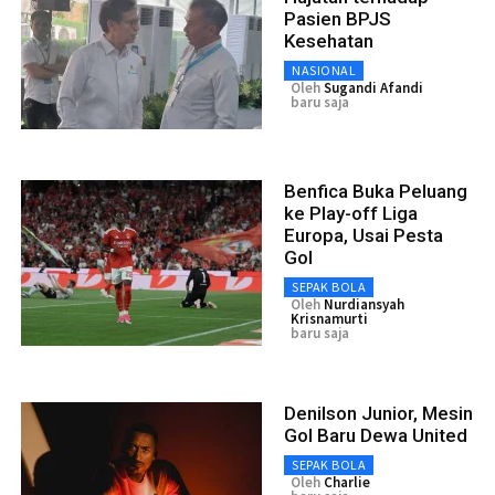
Pasien BPJS
Kesehatan
NASIONAL
Oleh
Sugandi Afandi
baru saja
Benfica Buka Peluang
ke Play-off Liga
Europa, Usai Pesta
Gol
SEPAK BOLA
Oleh
Nurdiansyah
Krisnamurti
baru saja
Denilson Junior, Mesin
Gol Baru Dewa United
SEPAK BOLA
Oleh
Charlie