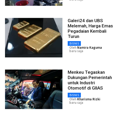
Galeri24 dan UBS
Melemah, Harga Emas
Pegadaian Kembali
Turun
BISNIS
Oleh
Namira Kaguma
baru saja
Menkeu Tegaskan
Dukungan Pemerintah
untuk Industri
Otomotif di GIIAS
BISNIS
Oleh
Kharisma Rizki
baru saja