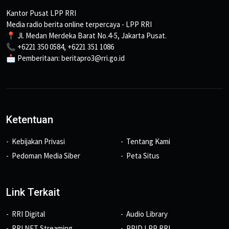
Kantor Pusat LPP RRI
Media radio berita online terpercaya - LPP RRI
📍 Jl. Medan Merdeka Barat No.4-5, Jakarta Pusat.
📞 +6221 350 0584, +6221 351 1086
📩 Pemberitaan: beritapro3@rri.go.id
Ketentuan
Kebijakan Privasi
Tentang Kami
Pedoman Media Siber
Peta Situs
Link Terkait
RRI Digital
Audio Library
RRI NET Streaming
PPID LPP RRI