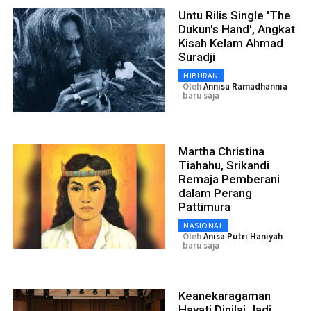
Untu Rilis Single 'The
Dukun's Hand', Angkat
Kisah Kelam Ahmad
Suradji
HIBURAN
Oleh
Annisa Ramadhannia
baru saja
Martha Christina
Tiahahu, Srikandi
Remaja Pemberani
dalam Perang
Pattimura
NASIONAL
Oleh
Anisa Putri Haniyah
baru saja
Keanekaragaman
Hayati Dinilai Jadi