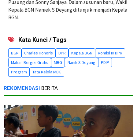
Pusung dan Sonny Sanjaya. Dalam susunan baru, Wakil
Kepala BGN Naniek S Deyang ditunjuk menjadi Kepala
BGN.
Kata Kunci / Tags
BGN
Charles Honoris
DPR
Kepala BGN
Komisi IX DPR
Makan Bergizi Gratis
MBG
Nanik S Deyang
PDIP
Program
Tata Kelola MBG
REKOMENDASI
BERITA