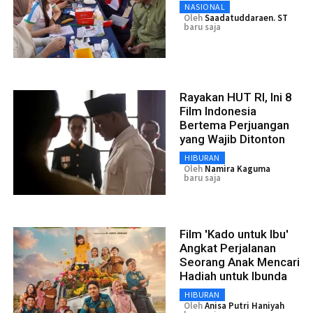
NASIONAL
Oleh
Saadatuddaraen. ST
baru saja
Rayakan HUT RI, Ini 8
Film Indonesia
Bertema Perjuangan
yang Wajib Ditonton
HIBURAN
Oleh
Namira Kaguma
baru saja
Film 'Kado untuk Ibu'
Angkat Perjalanan
Seorang Anak Mencari
Hadiah untuk Ibunda
HIBURAN
Oleh
Anisa Putri Haniyah