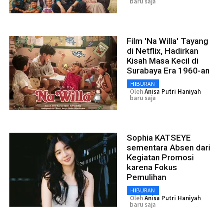
baru saja
Film 'Na Willa' Tayang
di Netflix, Hadirkan
Kisah Masa Kecil di
Surabaya Era 1960-an
HIBURAN
Oleh
Anisa Putri Haniyah
baru saja
Sophia KATSEYE
sementara Absen dari
Kegiatan Promosi
karena Fokus
Pemulihan
HIBURAN
Oleh
Anisa Putri Haniyah
baru saja