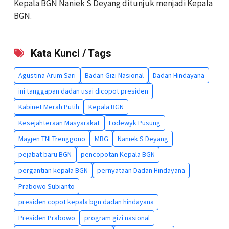
Kepala BGN Naniek S Deyang ditunjuk menjadi Kepala
BGN.
Kata Kunci / Tags
Agustina Arum Sari
Badan Gizi Nasional
Dadan Hindayana
ini tanggapan dadan usai dicopot presiden
Kabinet Merah Putih
Kepala BGN
Kesejahteraan Masyarakat
Lodewyk Pusung
Mayjen TNI Trenggono
MBG
Naniek S Deyang
pejabat baru BGN
pencopotan Kepala BGN
pergantian kepala BGN
pernyataan Dadan Hindayana
Prabowo Subianto
presiden copot kepala bgn dadan hindayana
Presiden Prabowo
program gizi nasional