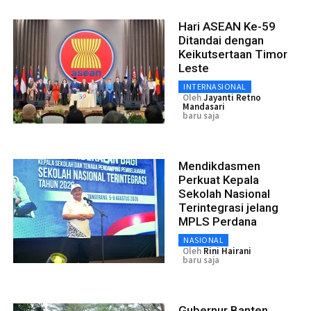
Hari ASEAN Ke-59
Ditandai dengan
Keikutsertaan Timor
Leste
INTERNASIONAL
Oleh
Jayanti Retno
Mandasari
baru saja
Mendikdasmen
Perkuat Kepala
Sekolah Nasional
Terintegrasi jelang
MPLS Perdana
NASIONAL
Oleh
Rini Hairani
baru saja
Gubernur Banten