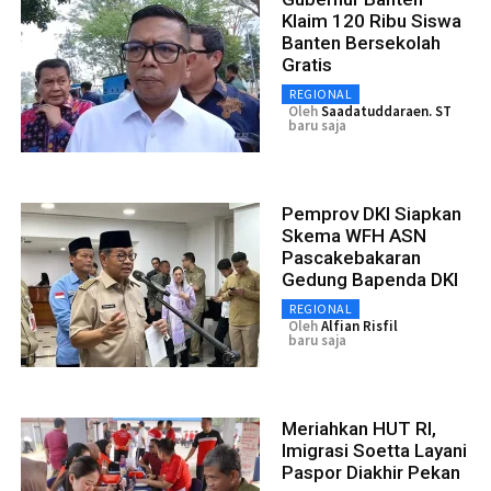
Klaim 120 Ribu Siswa
Banten Bersekolah
Gratis
REGIONAL
Oleh
Saadatuddaraen. ST
baru saja
Pemprov DKI Siapkan
Skema WFH ASN
Pascakebakaran
Gedung Bapenda DKI
REGIONAL
Oleh
Alfian Risfil
baru saja
Meriahkan HUT RI,
Imigrasi Soetta Layani
Paspor Diakhir Pekan