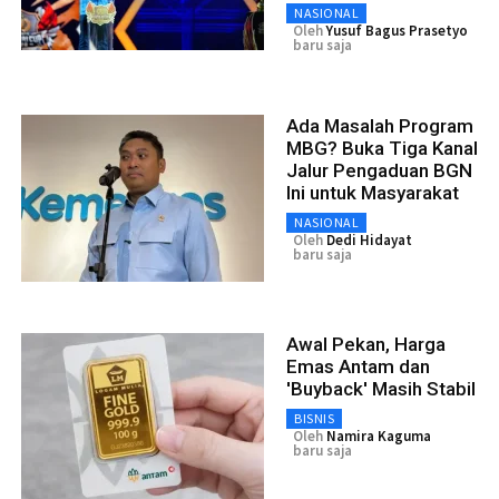
NASIONAL
Oleh
Yusuf Bagus Prasetyo
baru saja
Ada Masalah Program
MBG? Buka Tiga Kanal
Jalur Pengaduan BGN
Ini untuk Masyarakat
NASIONAL
Oleh
Dedi Hidayat
baru saja
Awal Pekan, Harga
Emas Antam dan
'Buyback' Masih Stabil
BISNIS
Oleh
Namira Kaguma
baru saja