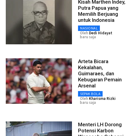
Kisah Marthen Indey,
Putra Papua yang
Memilih Berjuang
untuk Indonesia
NASIONAL
Oleh
Dedi Hidayat
baru saja
Arteta Bicara
Kekalahan,
Guimaraes, dan
Kebugaran Pemain
Arsenal
SEPAK BOLA
Oleh
Kharisma Rizki
baru saja
Menteri LH Dorong
Potensi Karbon