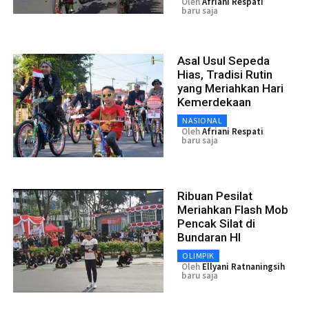
Oleh
Afriani Respati
baru saja
Asal Usul Sepeda
Hias, Tradisi Rutin
yang Meriahkan Hari
Kemerdekaan
NASIONAL
Oleh
Afriani Respati
baru saja
Ribuan Pesilat
Meriahkan Flash Mob
Pencak Silat di
Bundaran HI
OLIMPIK
Oleh
Ellyani Ratnaningsih
baru saja