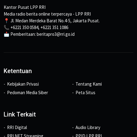
Kantor Pusat LPP RRI
Media radio berita online terpercaya - LPP RRI
📍 Jl. Medan Merdeka Barat No.4-5, Jakarta Pusat.
📞 +6221 350 0584, +6221 351 1086
📩 Pemberitaan: beritapro3@rri.go.id
Ketentuan
Kebijakan Privasi
Tentang Kami
Pedoman Media Siber
Peta Situs
Link Terkait
RRI Digital
Audio Library
RRI NET Streaming
PPID LPP RRI