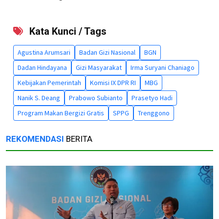
Kata Kunci / Tags
Agustina Arumsari
Badan Gizi Nasional
BGN
Dadan Hindayana
Gizi Masyarakat
Irma Suryani Chaniago
Kebijakan Pemerintah
Komisi IX DPR RI
MBG
Nanik S. Deang
Prabowo Subianto
Prasetyo Hadi
Program Makan Bergizi Gratis
SPPG
Trenggono
REKOMENDASI
BERITA