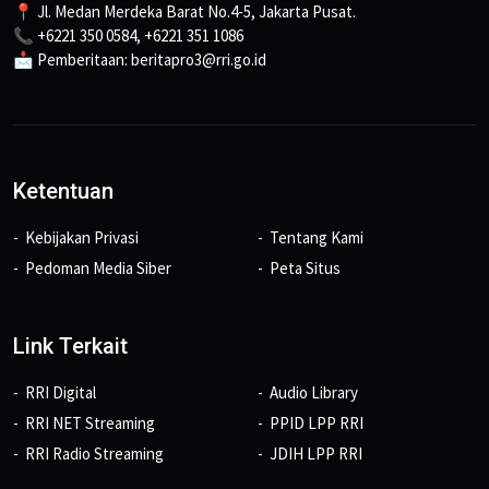
📍 Jl. Medan Merdeka Barat No.4-5, Jakarta Pusat.
📞 +6221 350 0584, +6221 351 1086
📩 Pemberitaan: beritapro3@rri.go.id
Ketentuan
Kebijakan Privasi
Tentang Kami
Pedoman Media Siber
Peta Situs
Link Terkait
RRI Digital
Audio Library
RRI NET Streaming
PPID LPP RRI
RRI Radio Streaming
JDIH LPP RRI