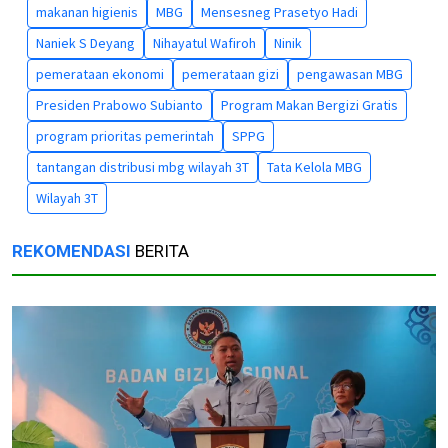
makanan higienis
MBG
Mensesneg Prasetyo Hadi
Naniek S Deyang
Nihayatul Wafiroh
Ninik
pemerataan ekonomi
pemerataan gizi
pengawasan MBG
Presiden Prabowo Subianto
Program Makan Bergizi Gratis
program prioritas pemerintah
SPPG
tantangan distribusi mbg wilayah 3T
Tata Kelola MBG
Wilayah 3T
REKOMENDASI
BERITA