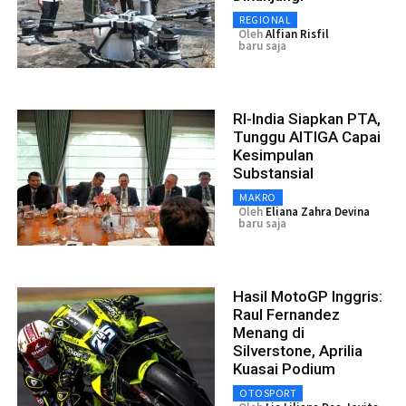
REGIONAL
Oleh
Alfian Risfil
baru saja
RI-India Siapkan PTA,
Tunggu AITIGA Capai
Kesimpulan
Substansial
MAKRO
Oleh
Eliana Zahra Devina
baru saja
Hasil MotoGP Inggris:
Raul Fernandez
Menang di
Silverstone, Aprilia
Kuasai Podium
OTOSPORT