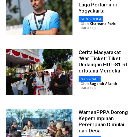
Laga Pertama di
Yogyakarta
SEPAK BOLA
Oleh
Kharisma Rizki
baru saja
Cerita Masyarakat
'War Ticket' Tiket
Undangan HUT-81 RI
di Istana Merdeka
NASIONAL
Oleh
Sugandi Afandi
baru saja
WamenPPPA Dorong
Kepemimpinan
Perempuan Dimulai
dari Desa