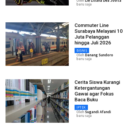
Oleh
Lie Liliana Dea Jovita
baru saja
Commuter Line
Surabaya Melayani 10
Juta Pelanggan
hingga Juli 2026
BISNIS
Oleh
Danang Sundoro
baru saja
Cerita Siswa Kurangi
Ketergantungan
Gawai agar Fokus
Baca Buku
IPTEK
Oleh
Sugandi Afandi
baru saja