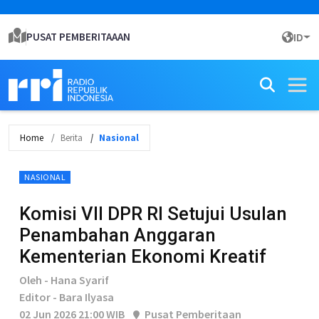
PUSAT PEMBERITAAAN
ID
Home
Berita
Nasional
NASIONAL
Komisi VII DPR RI Setujui Usulan
Penambahan Anggaran
Kementerian Ekonomi Kreatif
Oleh - Hana Syarif
Editor - Bara Ilyasa
02 Jun 2026 21:00 WIB
Pusat Pemberitaan