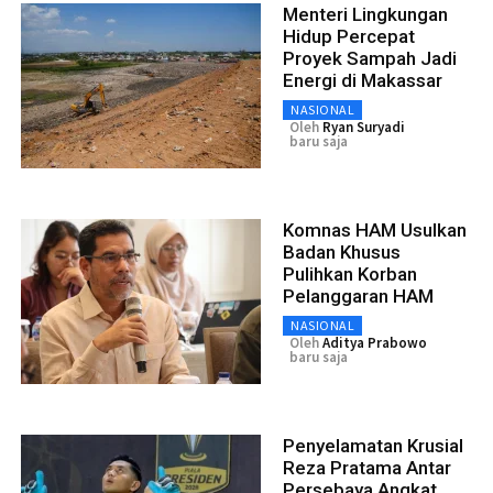
Menteri Lingkungan
Hidup Percepat
Proyek Sampah Jadi
Energi di Makassar
NASIONAL
Oleh
Ryan Suryadi
baru saja
Komnas HAM Usulkan
Badan Khusus
Pulihkan Korban
Pelanggaran HAM
NASIONAL
Oleh
Aditya Prabowo
baru saja
Penyelamatan Krusial
Reza Pratama Antar
Persebaya Angkat