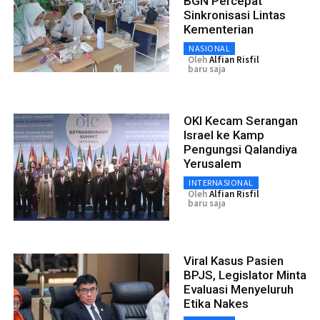
BGN Percepat
Sinkronisasi Lintas
Kementerian
NASIONAL
Oleh
Alfian Risfil
baru saja
OKI Kecam Serangan
Israel ke Kamp
Pengungsi Qalandiya
Yerusalem
INTERNASIONAL
Oleh
Alfian Risfil
baru saja
Viral Kasus Pasien
BPJS, Legislator Minta
Evaluasi Menyeluruh
Etika Nakes