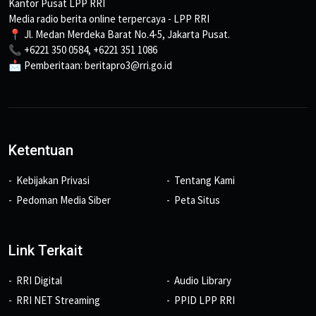
Kantor Pusat LPP RRI
Media radio berita online terpercaya - LPP RRI
📍 Jl. Medan Merdeka Barat No.4-5, Jakarta Pusat.
📞 +6221 350 0584, +6221 351 1086
📩 Pemberitaan: beritapro3@rri.go.id
Ketentuan
Kebijakan Privasi
Tentang Kami
Pedoman Media Siber
Peta Situs
Link Terkait
RRI Digital
Audio Library
RRI NET Streaming
PPID LPP RRI